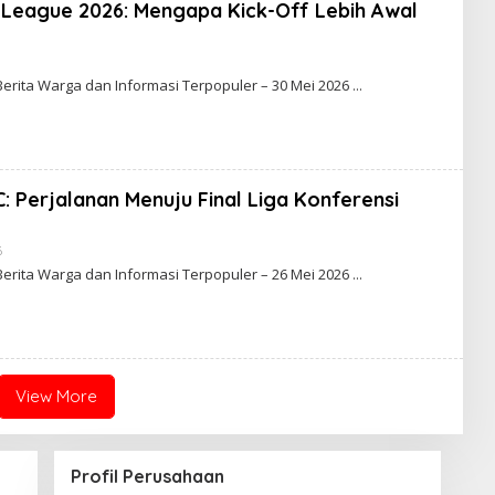
League 2026: Mengapa Kick-Off Lebih Awal
Berita Warga dan Informasi Terpopuler – 30 Mei 2026
C: Perjalanan Menuju Final Liga Konferensi
6
B
Y
Berita Warga dan Informasi Terpopuler – 26 Mei 2026
K
A
I
L
A
View More
Profil Perusahaan