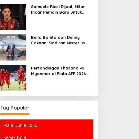
Samuele Ricci Dijual, Milan
Incar Pemain Baru untuk
Mengisi Slot Midfielder
Bella Bonita dan Denny
Caknan: Sindiran Misterius
dan Kehidupan Pribadi yang
Menarik Perhatian
Pertandingan Thailand vs
Myanmar di Piala AFF 2026:
Gajah Perang Berpeluang
Lolos sebagai Juara Grup
Tag Populer
Piala Dunia 2026
Sepak Bola