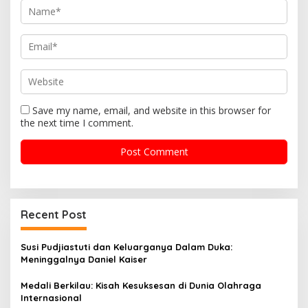
n
Save my name, email, and website in this browser for
the next time I comment.
Recent Post
Susi Pudjiastuti dan Keluarganya Dalam Duka:
Meninggalnya Daniel Kaiser
Medali Berkilau: Kisah Kesuksesan di Dunia Olahraga
Internasional