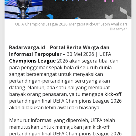
UEFA Champions League 2026: Mengapa Kick-Off Lebih Awal dari
Biasanya?
Radarwarga.id – Portal Berita Warga dan
Informasi Terpopuler
– 30 Mei 2026 | UEFA
Champions League
2026 akan segera tiba, dan
para penggemar sepak bola di seluruh dunia
sangat bersemangat untuk menyaksikan
pertandingan-pertandingan seru yang akan
datang. Namun, ada satu hal yang membuat
banyak orang penasaran, yaitu mengapa
kick-off
pertandingan
final
UEFA Champions League 2026
akan dilakukan lebih awal dari biasanya.
Menurut informasi yang diperoleh, UEFA telah
memutuskan untuk memajukan jam kick-off
pertandingan final UEFA Champions League 2026