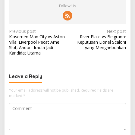
Follow Us
P
Previous post
Next post
Klasemen Man City vs Aston
River Plate vs Belgrano:
o
Villa: Liverpool Pecat Arne
Keputusan Lionel Scaloni
s
Slot, Andoni Iraola Jadi
yang Menghebohkan
Kandidat Utama
t
n
a
Leave a Reply
v
i
Your email address will not be published.
Required fields are
marked
*
g
a
t
i
o