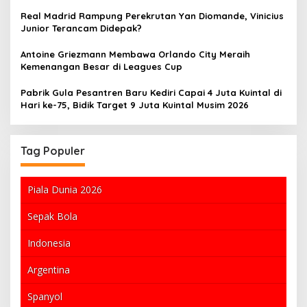
Real Madrid Rampung Perekrutan Yan Diomande, Vinicius
Junior Terancam Didepak?
Antoine Griezmann Membawa Orlando City Meraih
Kemenangan Besar di Leagues Cup
Pabrik Gula Pesantren Baru Kediri Capai 4 Juta Kuintal di
Hari ke-75, Bidik Target 9 Juta Kuintal Musim 2026
Tag Populer
Piala Dunia 2026
Sepak Bola
Indonesia
Argentina
Spanyol