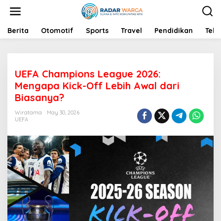
S
k
i
p
Berita
Otomotif
Sports
Travel
Pendidikan
Tekn
t
o
c
o
UEFA Champions League 2026:
n
t
Mengapa Kick-Off Lebih Awal dari
e
Biasanya?
n
t
Wiratama
May 30, 2026
UEFA