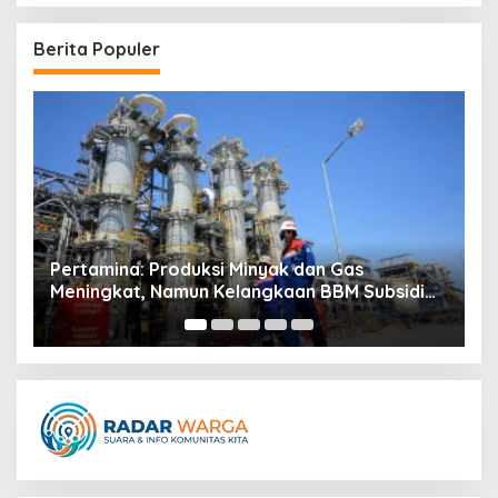
Berita Populer
i
G
Pertamina: Produksi Minyak dan Gas
Meningkat, Namun Kelangkaan BBM Subsidi
Masih Terjadi