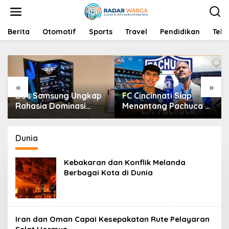
S
k
i
p
Berita
Otomotif
Sports
Travel
Pendidikan
Tekn
t
o
c
o
n
«
»
t
Bos Samsung Ungkap
FC Cincinnati Siap
e
n
Rahasia Dominasi
Menantang Pachuca di
t
Pasar HP Lipat,
Leagues Cup:
Sementara Bos Lain
Mampukah Mereka
Menghadapi Kasus
Mengalahkan Tim Kuat
Dunia
Keracunan MBG
Liga MX?
Kebakaran dan Konflik Melanda
Berbagai Kota di Dunia
Iran dan Oman Capai Kesepakatan Rute Pelayaran