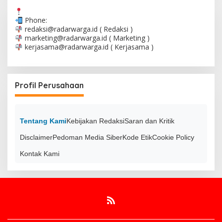
Phone:
redaksi@radarwarga.id
( Redaksi )
marketing@radarwarga.id
( Marketing )
kerjasama@radarwarga.id
( Kerjasama )
Profil Perusahaan
Tentang Kami
Kebijakan Redaksi
Saran dan Kritik
Disclaimer
Pedoman Media Siber
Kode Etik
Cookie Policy
Kontak Kami