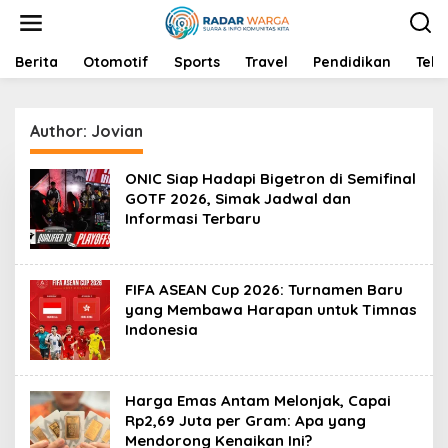
S
k
i
p
Berita
Otomotif
Sports
Travel
Pendidikan
Tekn
t
o
c
Author:
Jovian
o
n
t
ONIC Siap Hadapi Bigetron di Semifinal
e
GOTF 2026, Simak Jadwal dan
n
Informasi Terbaru
t
FIFA ASEAN Cup 2026: Turnamen Baru
yang Membawa Harapan untuk Timnas
Indonesia
Harga Emas Antam Melonjak, Capai
Rp2,69 Juta per Gram: Apa yang
Mendorong Kenaikan Ini?