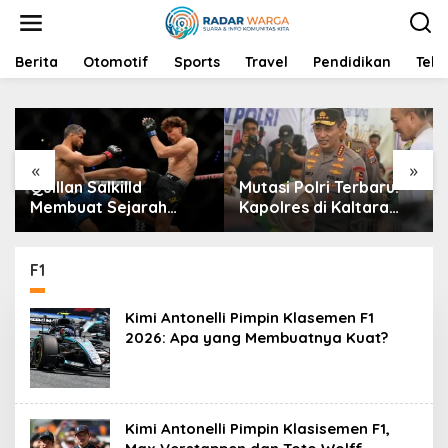
S
k
i
p
Berita
Otomotif
Sports
Travel
Pendidikan
Tekn
t
o
c
o
n
«
»
t
Quillan Salkilld
Mutasi Polri Terbaru:
e
n
Membuat Sejarah
Kapolres di Kaltara
t
dengan Mengalahkan
dan Jenderal Bintang
Mateusz Gamrot di
Tiga di Polri
UFC Fight Night
F1
Kimi Antonelli Pimpin Klasemen F1
2026: Apa yang Membuatnya Kuat?
Kimi Antonelli Pimpin Klasisemen F1,