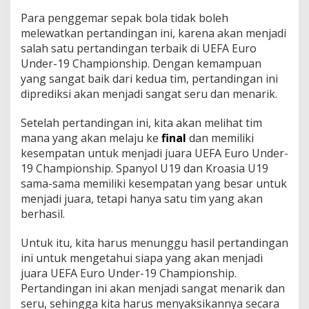
Para penggemar sepak bola tidak boleh
melewatkan pertandingan ini, karena akan menjadi
salah satu pertandingan terbaik di UEFA Euro
Under-19 Championship. Dengan kemampuan
yang sangat baik dari kedua tim, pertandingan ini
diprediksi akan menjadi sangat seru dan menarik.
Setelah pertandingan ini, kita akan melihat tim
mana yang akan melaju ke
final
dan memiliki
kesempatan untuk menjadi juara UEFA Euro Under-
19 Championship. Spanyol U19 dan Kroasia U19
sama-sama memiliki kesempatan yang besar untuk
menjadi juara, tetapi hanya satu tim yang akan
berhasil.
Untuk itu, kita harus menunggu hasil pertandingan
ini untuk mengetahui siapa yang akan menjadi
juara UEFA Euro Under-19 Championship.
Pertandingan ini akan menjadi sangat menarik dan
seru, sehingga kita harus menyaksikannya secara