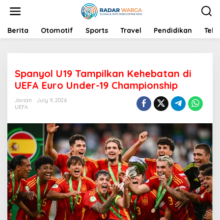
S
k
i
p
Berita
Otomotif
Sports
Travel
Pendidikan
Tekn
t
o
c
o
Spanyol U19 Tampilkan Kehebatan di
n
t
UEFA Euro Under-19 Championship
e
n
Jovian
July 9, 2026
UEFA
t