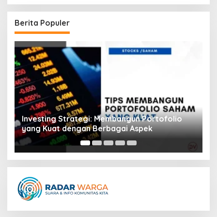
Berita Populer
Film Terbaru di Bioskop Surabaya: Jadwal dan
O
Harga Tiket
G