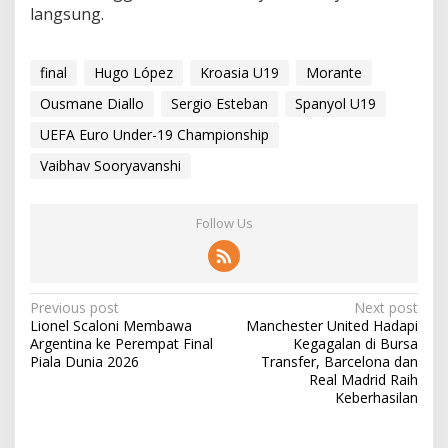
langsung.
final
Hugo López
Kroasia U19
Morante
Ousmane Diallo
Sergio Esteban
Spanyol U19
UEFA Euro Under-19 Championship
Vaibhav Sooryavanshi
Follow Us
P
Previous post
Next post
Lionel Scaloni Membawa
Manchester United Hadapi
o
Argentina ke Perempat Final
Kegagalan di Bursa
s
Piala Dunia 2026
Transfer, Barcelona dan
Real Madrid Raih
t
Keberhasilan
n