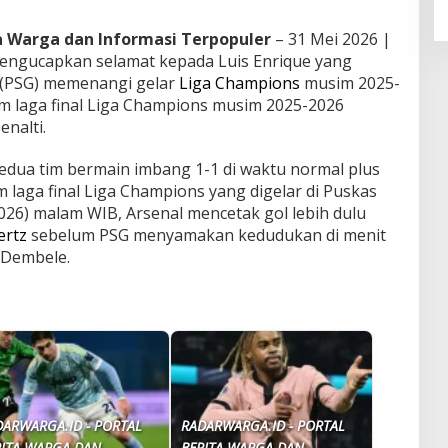
ta Warga dan Informasi Terpopuler
– 31 Mei 2026 |
 mengucapkan selamat kepada Luis Enrique yang
 (PSG) memenangi gelar
Liga Champions
musim 2025-
am laga final Liga Champions musim 2025-2026
enalti.
 kedua tim bermain imbang 1-1 di waktu normal plus
m laga final Liga Champions yang digelar di Puskas
026) malam WIB, Arsenal mencetak gol lebih dulu
ertz
sebelum PSG menyamakan kedudukan di menit
 Dembele.
DARWARGA.ID - PORTAL
RADARWARGA.ID - PORTAL
RITA WARGA DAN
BERITA WARGA DAN