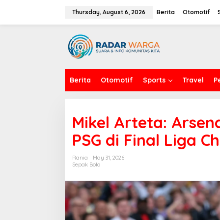
S
k
Thursday, August 6, 2026
Berita
Otomotif
i
p
t
o
c
o
n
Berita
Otomotif
Sports
Travel
P
t
e
n
t
Mikel Arteta: Arsen
PSG di Final Liga 
Rania
May 31, 2026
Sepak Bola