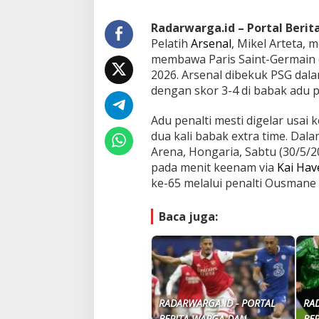
Radarwarga.id – Portal Beri
Pelatih
Arsenal
, Mikel Arteta,
membawa Paris Saint-Germain
2026. Arsenal dibekuk PSG dal
dengan skor 3-4 di babak adu p
Adu penalti mesti digelar usai
dua kali babak extra time. Dala
Arena, Hongaria, Sabtu (30/5/2
pada menit keenam via
Kai Hav
ke-65 melalui penalti Ousmane
Baca juga:
RADARWARGA.ID - PORTAL
RA
BERITA WARGA DAN
BE