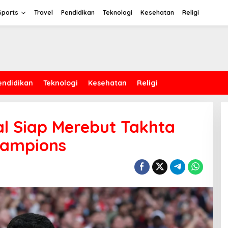
Sports
Travel
Pendidikan
Teknologi
Kesehatan
Religi
endidikan
Teknologi
Kesehatan
Religi
al Siap Merebut Takhta
Champions