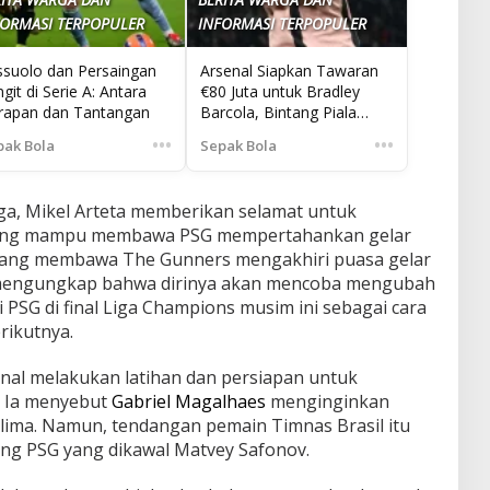
FORMASI TERPOPULER
INFORMASI TERPOPULER
ssuolo dan Persaingan
Arsenal Siapkan Tawaran
git di Serie A: Antara
€80 Juta untuk Bradley
rapan dan Tantangan
Barcola, Bintang Piala
Dunia Prancis
•••
•••
pak Bola
Sepak Bola
ga, Mikel Arteta memberikan selamat untuk
 yang mampu membawa PSG mempertahankan gelar
, yang membawa The Gunners mengakhiri puasa gelar
n mengungkap bahwa dirinya akan mencoba mengubah
i PSG di final Liga Champions musim ini sebagai cara
rikutnya.
enal melakukan latihan dan persiapan untuk
. Ia menyebut
Gabriel Magalhaes
menginginkan
lima. Namun, tendangan pemain Timnas Brasil itu
ng PSG yang dikawal Matvey Safonov.