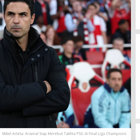
Sinopsis 10 Minutes Gone: Aksi
Bruce Willis dalam Misteri
Perampokan
Mikel Arteta: Arsenal Siap Merebut Takhta PSG di Final Liga Champions