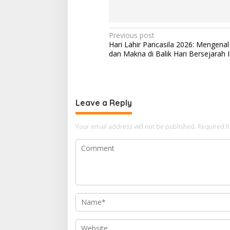
P
Previous post
Hari Lahir Pancasila 2026: Mengenal
o
dan Makna di Balik Hari Bersejarah I
s
t
n
Leave a Reply
a
v
Your email address will not be published.
Required f
i
g
a
t
i
o
n