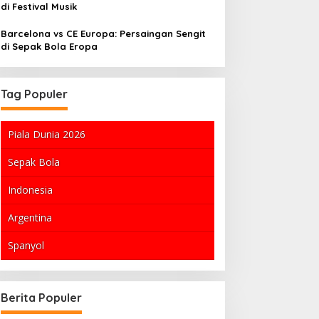
di Festival Musik
Barcelona vs CE Europa: Persaingan Sengit
di Sepak Bola Eropa
Tag Populer
Piala Dunia 2026
Sepak Bola
Indonesia
Argentina
Spanyol
Krisis Guru Honorer di Indonesia:
Tiket GIIAS 202
Tantangan dan Solusi
RI ke-81: Informa
Berita Populer