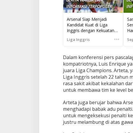
INFORMASI TERPOPULER
IN
Arsenal Siap Menjadi
Sa
Kandidat Kuat di Liga
Sen
Inggris dengan Kekuatan
Ha
Baru
•••
Liga Inggris
Se
Dalam konferensi pers pascala
kompatriotnya, Luis Enrique
juara Liga Champions. Arteta
Liga Inggris setelah 22 tahu
rasa sakit akibat kekalahan dar
untuk membawa tim ke level be
Arteta juga berujar bahwa Ars
menghadapi babak adu penalti
untuk mengeksekusi penalti ke
justru melambung di atas gawa