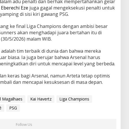
 dalam adu penalti dan berhak mempertahankan gelar
,
Eberechi Eze
juga gagal mengeksekusi penalti untuk
amping di sisi kiri gawang PSG.
ang ke final Liga Champions dengan ambisi besar
unners akan menghadapi juara bertahan itu di
 (30/5/2026) malam WIB.
dalah tim terbaik di dunia dan bahwa mereka
ar biasa. Ia juga berujar bahwa Arsenal harus
 meningkatkan diri untuk mencapai level yang berbeda.
an keras bagi Arsenal, namun Arteta tetap optimis
mbali dan mencapai kesuksesan di masa depan.
el Magalhaes
Kai Havertz
Liga Champions
é
PSG
Follow Us