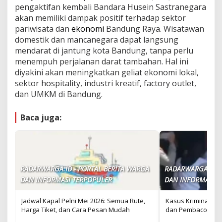
pengaktifan kembali Bandara Husein Sastranegara
akan memiliki dampak positif terhadap sektor
pariwisata dan
ekonomi
Bandung Raya. Wisatawan
domestik dan mancanegara dapat langsung
mendarat di jantung kota Bandung, tanpa perlu
menempuh perjalanan darat tambahan. Hal ini
diyakini akan meningkatkan geliat ekonomi lokal,
sektor hospitality, industri kreatif, factory outlet,
dan UMKM di Bandung.
Baca juga:
RADARWARGA.ID - PORTAL BERITA WARGA
RADARWARGA.ID -
DAN INFORMASI TERPOPULER
DAN INFORMASI T
Jadwal Kapal Pelni Mei 2026: Semua Rute,
Kasus Kriminal di
Harga Tiket, dan Cara Pesan Mudah
dan Pembacokan P