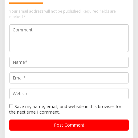
a
v
Your email address will not be published.
Required fields are
i
marked
*
g
a
t
i
o
n
Save my name, email, and website in this browser for
the next time I comment.