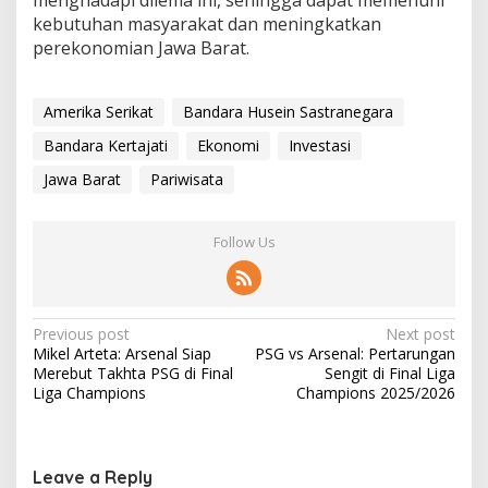
kebutuhan masyarakat dan meningkatkan
perekonomian Jawa Barat.
Amerika Serikat
Bandara Husein Sastranegara
Bandara Kertajati
Ekonomi
Investasi
Jawa Barat
Pariwisata
Follow Us
P
Previous post
Next post
Mikel Arteta: Arsenal Siap
PSG vs Arsenal: Pertarungan
o
Merebut Takhta PSG di Final
Sengit di Final Liga
s
Liga Champions
Champions 2025/2026
t
n
Leave a Reply