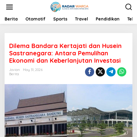
S
k
i
p
Berita
Otomotif
Sports
Travel
Pendidikan
Tekn
t
o
c
o
Dilema Bandara Kertajati dan Husein
n
t
Sastranegara: Antara Pemulihan
e
Ekonomi dan Keberlanjutan Investasi
n
t
Jovian
May 31, 2026
Berita