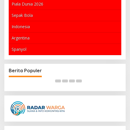
Piala Dunia 2026
Sepak Bola
Indonesia
Argentina
Spanyol
san
Dortmund vs Düsseldorf: Persaingan Sengit
di Sepak Bola Jerman
Berita Populer