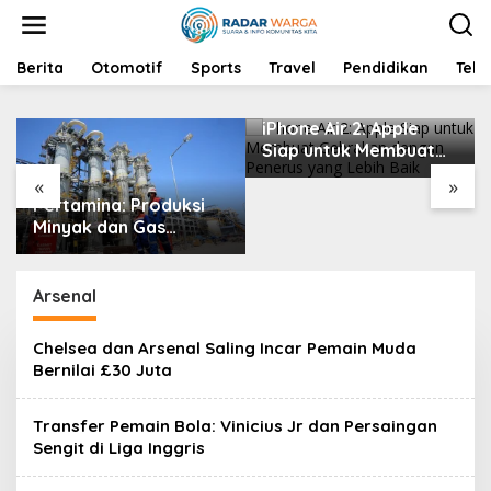
S
k
i
p
Berita
Otomotif
Sports
Travel
Pendidikan
Tekn
t
o
c
iPhone Air 2: Apple
o
Siap untuk Membuat
n
Gebrakan dengan
«
»
t
Penerus yang Lebih
Pertamina: Produksi
e
Baik
n
Minyak dan Gas
t
Meningkat, Namun
Kelangkaan BBM
Subsidi Masih Terjadi
Arsenal
Chelsea dan Arsenal Saling Incar Pemain Muda
Bernilai £30 Juta
Transfer Pemain Bola: Vinicius Jr dan Persaingan
Sengit di Liga Inggris