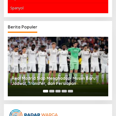
Spanyol
Berita Populer
Real Madrid Siap Menghadapi Musim Baru:
P
Jadwal, Transfer, dan Persiapan
S