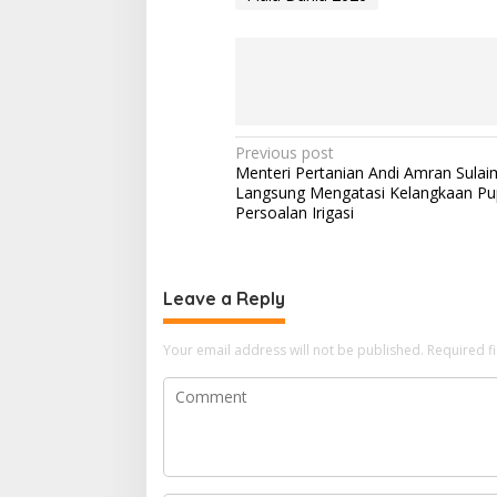
P
Previous post
Menteri Pertanian Andi Amran Sula
o
Langsung Mengatasi Kelangkaan Pu
s
Persoalan Irigasi
t
n
Leave a Reply
a
v
Your email address will not be published.
Required f
i
g
a
t