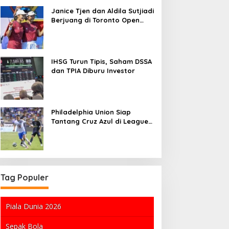
Janice Tjen dan Aldila Sutjiadi
Berjuang di Toronto Open
2026
IHSG Turun Tipis, Saham DSSA
dan TPIA Diburu Investor
Philadelphia Union Siap
Tantang Cruz Azul di Leagues
Cup
Tag Populer
Piala Dunia 2026
Sepak Bola