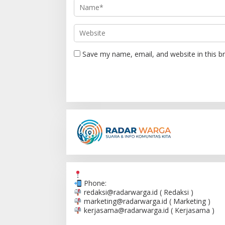
i
o
n
Save my name, email, and website in this b
Phone:
redaksi@radarwarga.id
( Redaksi )
marketing@radarwarga.id
( Marketing )
kerjasama@radarwarga.id
( Kerjasama )