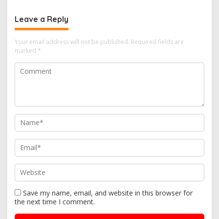
n
a
Leave a Reply
v
i
Your email address will not be published.
Required fields are
marked
*
g
a
t
i
o
n
Save my name, email, and website in this browser for
the next time I comment.