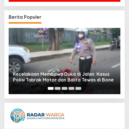
Berita Populer
s
Chicago Fire Dapat Pukulan Besar, Mbekezeli
one
Mbokazi Absen Hingga Akhir Musim MLS