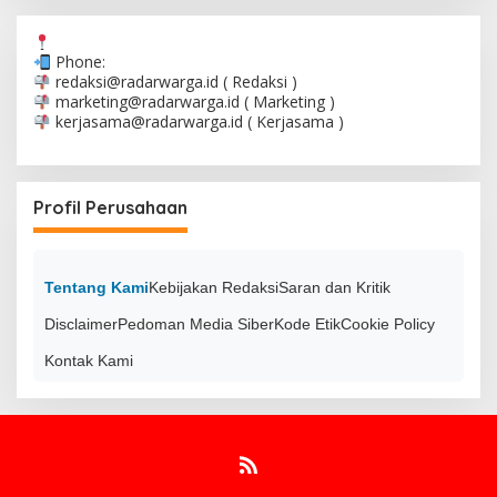
Phone:
redaksi@radarwarga.id
( Redaksi )
marketing@radarwarga.id
( Marketing )
kerjasama@radarwarga.id
( Kerjasama )
Profil Perusahaan
Tentang Kami
Kebijakan Redaksi
Saran dan Kritik
Disclaimer
Pedoman Media Siber
Kode Etik
Cookie Policy
Kontak Kami