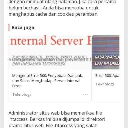
dengan memuat ulang halaman. Jika cara pertama
belum berhasil, Anda bisa mencoba untuk
menghapus cache dan cookies peramban.
Baca juga:
RADARWARGA.ID - PORTAL BERITA WARGA
RADARWARGA.ID -
DAN INFORMASI TERPOPULER
DAN INFORMASI T
Mengenal Error 500: Penyebab, Dampak,
Error 500: Apa yang
dan Solusi Menghadapi Server Internal
Teknologi
Error
•••
Teknologi
Administrator situs web bisa memeriksa file
.htaccess. Berkas ini bisa dijumpai di direktori
utama situs web. File .htaccess yang salah