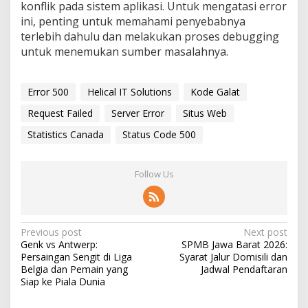
konflik pada sistem aplikasi. Untuk mengatasi error
ini, penting untuk memahami penyebabnya
terlebih dahulu dan melakukan proses debugging
untuk menemukan sumber masalahnya.
Error 500
Helical IT Solutions
Kode Galat
Request Failed
Server Error
Situs Web
Statistics Canada
Status Code 500
Follow Us
P
Previous post
Next post
Genk vs Antwerp:
SPMB Jawa Barat 2026:
o
Persaingan Sengit di Liga
Syarat Jalur Domisili dan
s
Belgia dan Pemain yang
Jadwal Pendaftaran
Siap ke Piala Dunia
t