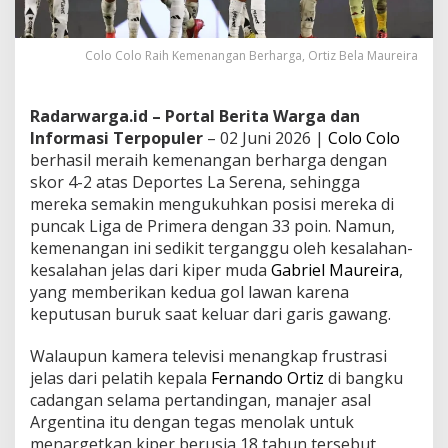
Colo Colo Raih Kemenangan Berharga, Ortiz Bela Maureira
Radarwarga.id – Portal Berita Warga dan
Informasi Terpopuler
– 02 Juni 2026 |
Colo Colo
berhasil meraih kemenangan berharga dengan
skor 4-2 atas Deportes La Serena, sehingga
mereka semakin mengukuhkan posisi mereka di
puncak Liga de Primera dengan 33 poin. Namun,
kemenangan ini sedikit terganggu oleh kesalahan-
kesalahan jelas dari kiper muda
Gabriel Maureira
,
yang memberikan kedua gol lawan karena
keputusan buruk saat keluar dari garis gawang.
Walaupun kamera televisi menangkap frustrasi
jelas dari pelatih kepala
Fernando Ortiz
di bangku
cadangan selama pertandingan, manajer asal
Argentina itu dengan tegas menolak untuk
menargetkan kiper berusia 18 tahun tersebut,