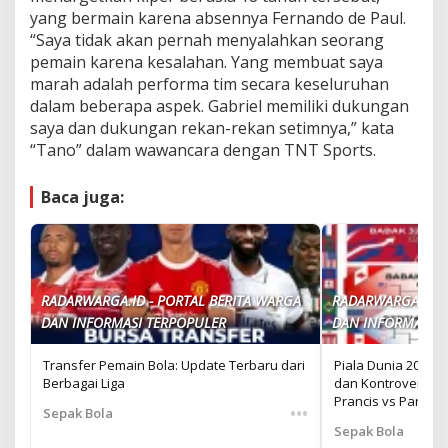
yang bermain karena absennya Fernando de Paul.
“Saya tidak akan pernah menyalahkan seorang
pemain karena kesalahan. Yang membuat saya
marah adalah performa tim secara keseluruhan
dalam beberapa aspek. Gabriel memiliki dukungan
saya dan dukungan rekan-rekan setimnya,” kata
“Tano” dalam wawancara dengan TNT Sports.
Baca juga:
RADARWARGA.ID - PORTAL BERITA WARGA
RADARWARGA.ID -
DAN INFORMASI TERPOPULER
DAN INFORMASI T
Transfer Pemain Bola: Update Terbaru dari
Piala Dunia 2026: 
Berbagai Liga
dan Kontroversi W
Prancis vs Paragu
•••
Sepak Bola
Sepak Bola