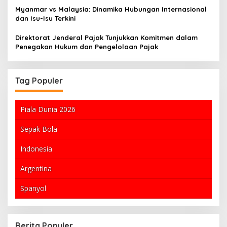
Myanmar vs Malaysia: Dinamika Hubungan Internasional
dan Isu-Isu Terkini
Direktorat Jenderal Pajak Tunjukkan Komitmen dalam
Penegakan Hukum dan Pengelolaan Pajak
Tag Populer
Piala Dunia 2026
Sepak Bola
Indonesia
Argentina
Spanyol
i
Austin FC Siap Tantang Tijuana di Leagues
Cup: Pertarungan Seru Antara MLS dan Liga
Berita Populer