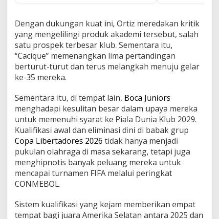
Dengan dukungan kuat ini, Ortiz meredakan kritik
yang mengelilingi produk akademi tersebut, salah
satu prospek terbesar klub. Sementara itu,
“Cacique” memenangkan lima pertandingan
berturut-turut dan terus melangkah menuju gelar
ke-35 mereka.
Sementara itu, di tempat lain,
Boca Juniors
menghadapi kesulitan besar dalam upaya mereka
untuk memenuhi syarat ke Piala Dunia Klub 2029.
Kualifikasi awal dan eliminasi dini di babak grup
Copa Libertadores 2026
tidak hanya menjadi
pukulan olahraga di masa sekarang, tetapi juga
menghipnotis banyak peluang mereka untuk
mencapai turnamen FIFA melalui peringkat
CONMEBOL.
Sistem kualifikasi yang kejam memberikan empat
tempat bagi juara Amerika Selatan antara 2025 dan