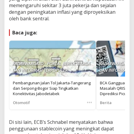
memengaruhi sekitar 3 juta pekerja dan sejalan
dengan peningkatan inflasi yang diproyeksikan
oleh bank sentral.
Baca juga:
RADARWARGA.ID - PORTAL BERITA WARGA
RADARWARGA.ID -
DAN INFORMASI TERPOPULER
DAN INFORMASI T
Pembangunan Jalan Tol Jakarta-Tangerang
BCA Gangguan: N
dan Serpong-Bogor Siap Tingkatkan
Masalah QRIS hingg
Konektivitas Jabodetabek
Diprediksi Picu L
•••
Otomotif
Berita
Di sisi lain, ECB’s Schnabel menyatakan bahwa
penggunaan stablecoin yang meningkat dapat