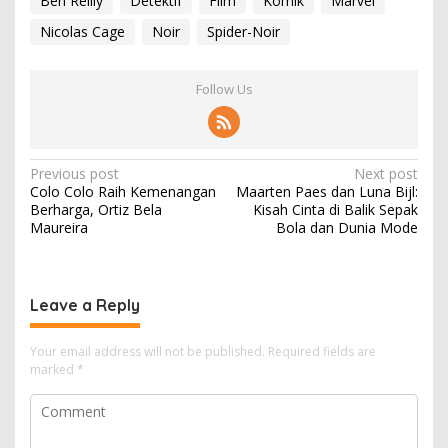
Ben Reilly
Detektif
Film
Komik
Marvel
Nicolas Cage
Noir
Spider-Noir
Follow Us
P
Previous post
Next post
Colo Colo Raih Kemenangan
Maarten Paes dan Luna Bijl:
o
Berharga, Ortiz Bela
Kisah Cinta di Balik Sepak
s
Maureira
Bola dan Dunia Mode
t
n
Leave a Reply
a
v
Your email address will not be published.
Required fields are
i
marked
*
g
a