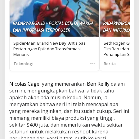
RADARWARGA.ID - PORTAL BERITA WARGA
RADARWARGA.ID -
DAN INFORMASI TERPOPULER
DAN INFORMASI T
Spider-Man: Brand New Day, Antisipasi
Seth Rogen Gunca
Pertarungan Epik dan Transformasi
Film Baru dan Sin
Menarik
Penampilan Selebri
•••
Teknologi
Berita
Nicolas Cage
, yang memerankan
Ben Reilly
dalam
seri ini, mengungkapkan bahwa ia tidak tahu
apakah akan ada musim kedua. Namun, ia
menyatakan bahwa seri ini telah mencapai apa
yang mereka inginkan, dan itu sudah cukup. Seri ini
memang memiliki biaya produksi yang tinggi,
sekitar $400 juta, dan memerlukan waktu sekitar
setahun untuk melakukan reshoot karena
perubahan dari versi hitam-putih ke versi