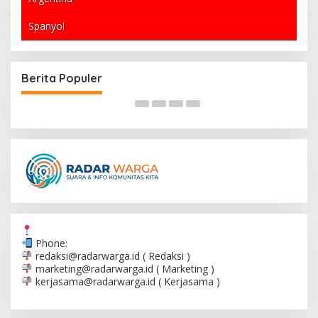
Spanyol
Rot-Weiss Essen Siap Tantang
Gunung
Mönchengladbach dengan Strategi Baru
Kisah 
Berita Populer
Phone:
redaksi@radarwarga.id
( Redaksi )
marketing@radarwarga.id
( Marketing )
kerjasama@radarwarga.id
( Kerjasama )