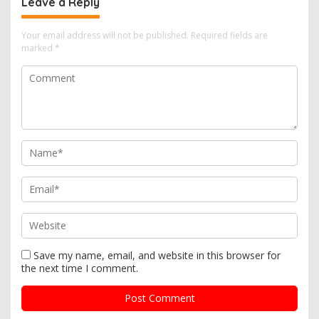
Leave a Reply
a
v
Your email address will not be published.
Required fields are
i
marked
*
g
a
t
i
o
n
Save my name, email, and website in this browser for
the next time I comment.