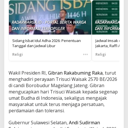
RADARWARGA.ID - PORTAL BERITA WARGA
RADARWARGA.ID -
DAN INFORMASI TERPOPULER
DAN INFORMASI T
Sidang Isbat Idul Adha 2026: Penentuan
Jadwal Imsak dan 
Tanggal dan Jadwal Libur
Jakarta, Raffi Ah
•••
Religi
Religi
Wakil Presiden RI,
Gibran Rakabuming Raka
, turut
menghadiri perayaan Trisuci Waisak 2570 BE/2026
di candi Borobudur Magelang Jateng. Gibran
mengucapkan hari Trisuci Waisak kepada segenap
umat Budha di Indonesia, sekaligus mengajak
masyarakat untuk terus menjaga persatuan,
perdamaian dan toleransi.
Gubernur Sulawesi Selatan,
Andi Sudirman