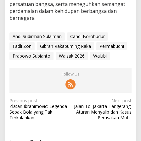
persatuan bangsa, serta meneguhkan semangat
perdamaian dalam kehidupan berbangsa dan
bernegara.
Andi Sudirman Sulaiman
Candi Borobudur
Fadli Zon
Gibran Rakabuming Raka
Permabudhi
Prabowo Subianto
Waisak 2026
Walubi
Follow Us
P
Previous post
Next post
Zlatan Ibrahimovic: Legenda
Jalan Tol Jakarta-Tangerang:
o
Sepak Bola yang Tak
Aturan Menyalip dan Kasus
s
Terkalahkan
Perusakan Mobil
t
n