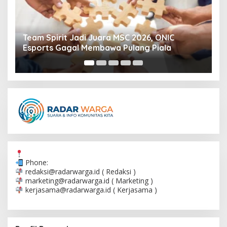
Union Saint-Gilloise vs Club Brugge:
Persaingan Sengit di Liga Belgia
Phone:
redaksi@radarwarga.id
( Redaksi )
marketing@radarwarga.id
( Marketing )
kerjasama@radarwarga.id
( Kerjasama )