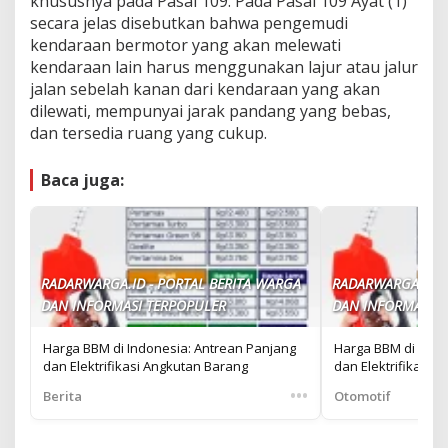
khususnya pada Pasal 109. Pada Pasal 109 Ayat (1)
secara jelas disebutkan bahwa pengemudi
kendaraan bermotor yang akan melewati
kendaraan lain harus menggunakan lajur atau jalur
jalan sebelah kanan dari kendaraan yang akan
dilewati, mempunyai jarak pandang yang bebas,
dan tersedia ruang yang cukup.
Baca juga:
RADARWARGA.ID - PORTAL BERITA WARGA
RADARWARGA.ID -
DAN INFORMASI TERPOPULER
DAN INFORMASI T
Harga BBM di Indonesia: Antrean Panjang
Harga BBM di Indo
dan Elektrifikasi Angkutan Barang
dan Elektrifikasi 
•••
Berita
Otomotif