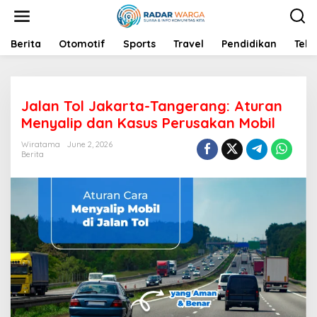
S
k
i
p
Berita
Otomotif
Sports
Travel
Pendidikan
Tekn
t
o
c
o
Jalan Tol Jakarta-Tangerang: Aturan
n
t
Menyalip dan Kasus Perusakan Mobil
e
n
Wiratama
June 2, 2026
Berita
t