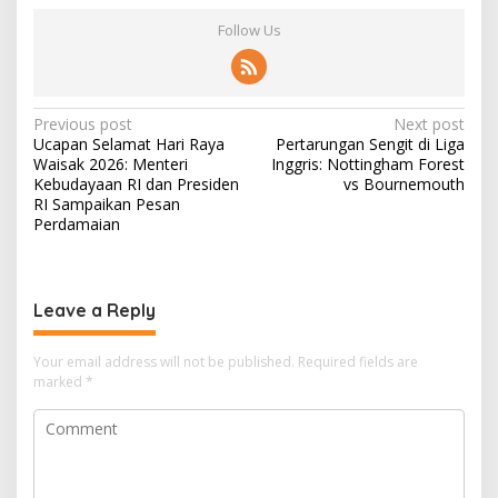
Follow Us
P
Previous post
Next post
Ucapan Selamat Hari Raya
Pertarungan Sengit di Liga
o
Waisak 2026: Menteri
Inggris: Nottingham Forest
s
Kebudayaan RI dan Presiden
vs Bournemouth
RI Sampaikan Pesan
t
Perdamaian
n
a
v
Leave a Reply
i
Your email address will not be published.
Required fields are
g
marked
*
a
t
i