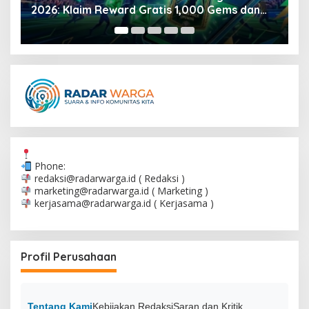
2026: Klaim Reward Gratis 1,000 Gems dan
F
100 Rankup Tokens
Phone:
redaksi@radarwarga.id
( Redaksi )
marketing@radarwarga.id
( Marketing )
kerjasama@radarwarga.id
( Kerjasama )
Profil Perusahaan
Tentang Kami
Kebijakan Redaksi
Saran dan Kritik