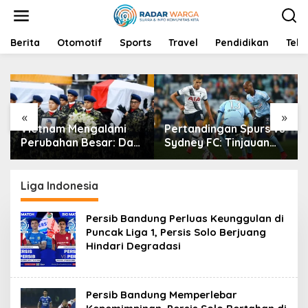
S
k
i
p
Berita
Otomotif
Sports
Travel
Pendidikan
Tekn
t
o
c
o
n
«
»
t
Vietnam Mengalami
Pertandingan Spurs vs
e
n
Perubahan Besar: Dari
Sydney FC: Tinjauan
t
Kecelakaan Jembatan
Komprehensif atas
Hingga Penghormatan
Persiapan Masing-
Bagi Para Veteran
Masing Tim
Liga Indonesia
Persib Bandung Perluas Keunggulan di
Puncak Liga 1, Persis Solo Berjuang
Hindari Degradasi
Persib Bandung Memperlebar