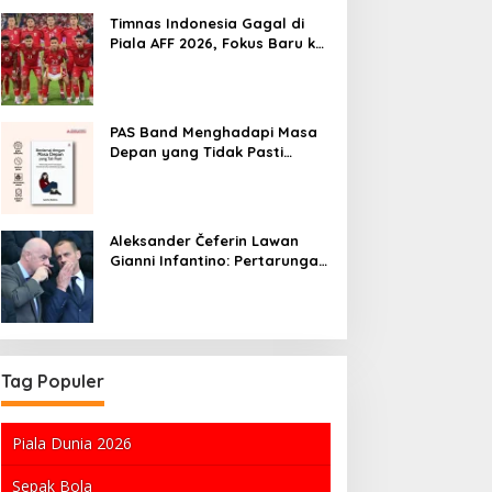
Pekerja
Timnas Indonesia Gagal di
Piala AFF 2026, Fokus Baru ke
Piala Dunia 2030
PAS Band Menghadapi Masa
Depan yang Tidak Pasti
Setelah Kehilangan Trisno
Aleksander Čeferin Lawan
Gianni Infantino: Pertarungan
Kekuasaan di Dunia Sepak
Bola
Tag Populer
Piala Dunia 2026
Sepak Bola