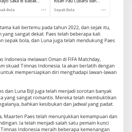
kayo Saka di Babak
Kisah Pau Cubarsí dan
rtama: Bukan Cedera,
Mikel Merino
•••
•••
pak Bola
Sepak Bola
i Strategi Brilian!
tama kali bertemu pada tahun 2022, dan sejak itu,
 yang sangat dekat. Paes telah beberapa kali
 sepak bola, dan Luna juga telah mendukung Paes
s Indonesia melawan Oman di FIFA Matchday,
m skuad Timnas Indonesia. Ia akan berlatih dengan
 untuk mempersiapkan diri menghadapi lawan-lawan
es dan Luna Bijl juga telah menjadi sorotan banyak
 yang sangat romantis. Mereka telah membuktikan
galanya, bahkan kesibukan dan jadwal yang padat.
ia, Maarten Paes telah menunjukkan kemampuan dan
ndingan. Ia telah menjadi salah satu pemain kunci
u Timnas Indonesia meraih beberapa kemenangan