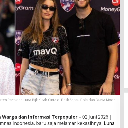
ten Paes dan Luna Bijl: Kisah Cinta di Balik Sepak Bola dan Dunia Mode
ta Warga dan Informasi Terpopuler
– 02 Juni 2026 |
Timnas Indonesia, baru saja melamar kekasihnya,
Luna