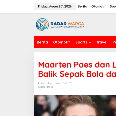
S
k
Friday, August 7, 2026
Berita
Otomotif
Spo
i
p
t
o
c
o
n
Berita
Otomotif
Sports
Travel
P
t
e
n
t
Maarten Paes dan Lu
Balik Sepak Bola d
Danendra
June 2, 2026
Sepak Bola