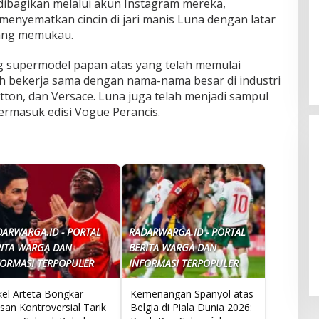
 dibagikan melalui akun Instagram mereka,
menyematkan cincin di jari manis Luna dengan latar
ang memukau.
ng supermodel papan atas yang telah memulai
elah bekerja sama dengan nama-nama besar di industri
uitton, dan Versace. Luna juga telah menjadi sampul
ermasuk edisi Vogue Perancis.
DARWARGA.ID - PORTAL
RADARWARGA.ID - PORTAL
Pemadaman Listrik di Kalimantan:
RITA WARGA DAN
BERITA WARGA DAN
Kondisi Membaik, Tapi Masih Ada
FORMASI TERPOPULER
INFORMASI TERPOPULER
Tantangan
kel Arteta Bongkar
Kemenangan Spanyol atas
san Kontroversial Tarik
Belgia di Piala Dunia 2026: