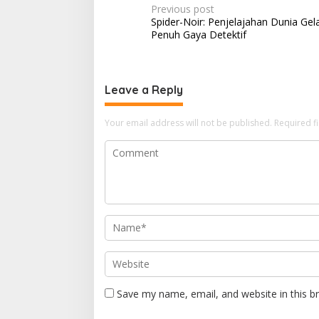
P
Previous post
Spider-Noir: Penjelajahan Dunia Gel
o
Penuh Gaya Detektif
s
t
n
Leave a Reply
a
Your email address will not be published.
Required f
v
i
g
a
t
i
o
n
Save my name, email, and website in this b