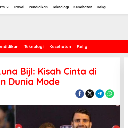
rts
Travel
Pendidikan
Teknologi
Kesehatan
Religi
endidikan
Teknologi
Kesehatan
Religi
na Bijl: Kisah Cinta di
an Dunia Mode