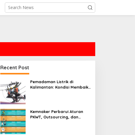
Recent Post
Pemadaman Listrik di
Kalimantan: Kondisi Membaik,
Tapi Masih Ada Tantangan
Kemnaker Perbarui Aturan
PKWT, Outsourcing, dan
Pekerja Digital untuk
Seimbangkan Fleksibilitas
Bisnis dan Pelindungan