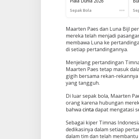
Piala Dunia 2026
Bu
Pe
•••
Sepak Bola
Se
Tap
Maarten Paes dan Luna Bijl per
mereka telah menjadi pasangan
membawa Luna ke pertandingan
di setiap pertandingannya.
Menjelang pertandingan Timna
Maarten Paes tetap masuk dala
gigih bersama rekan-rekannya
yang tangguh.
Di luar sepak bola, Maarten Pa
orang karena hubungan mereka
bahwa
cinta
dapat mengatasi se
Sebagai kiper Timnas Indones
dedikasinya dalam setiap perta
dalam tim dan telah membant