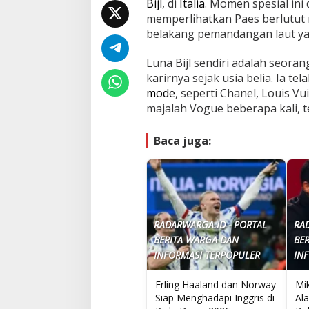
Bijl
, di
Italia
. Momen spesial ini
memperlihatkan Paes berlutut 
belakang pemandangan laut y
Luna Bijl sendiri adalah seora
karirnya sejak usia belia. Ia t
mode
, seperti Chanel, Louis V
majalah Vogue beberapa kali, t
Baca juga:
RADARWARGA.ID - PORTAL
RA
BERITA WARGA DAN
BE
INFORMASI TERPOPULER
IN
Erling Haaland dan Norway
Mi
Siap Menghadapi Inggris di
Ala