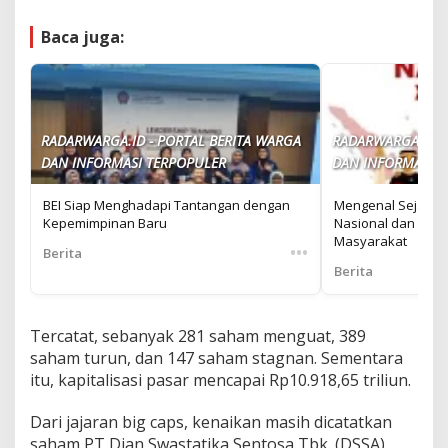
Baca juga:
RADARWARGA.ID - PORTAL BERITA WARGA
RADARWARGA.ID -
DAN INFORMASI TERPOPULER
DAN INFORMASI T
BEI Siap Menghadapi Tantangan dengan
Mengenal Sejarah 
Kepemimpinan Baru
Nasional dan Da
Masyarakat
•••
Berita
Berita
Tercatat, sebanyak 281 saham menguat, 389
saham turun, dan 147 saham stagnan. Sementara
itu, kapitalisasi pasar mencapai Rp10.918,65 triliun.
Dari jajaran big caps, kenaikan masih dicatatkan
saham PT Dian Swastatika Sentosa Tbk. (DSSA)