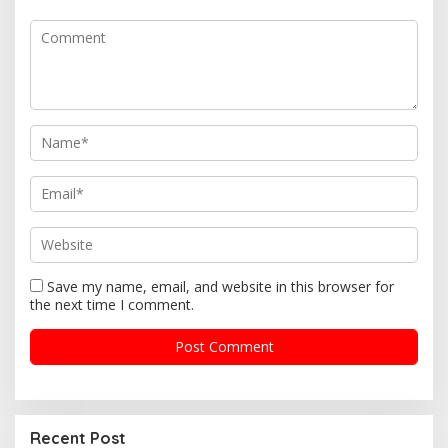
g
a
t
i
o
n
Save my name, email, and website in this browser for
the next time I comment.
Recent Post