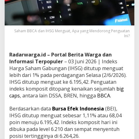
Saham BBCA dan IHSG Menguat, Apa yang Mendorong Penguatan
Ini?
Radarwarga.id – Portal Berita Warga dan
Informasi Terpopuler
– 03 Juni 2026 | Indeks
Harga Saham Gabungan (IHSG) ditutup menguat
lebih dari 1% pada perdagangan Selasa (2/6/2026).
IHSG ditutup menguat ke 6.195,42. Penguatan
indeks komposit ditopang kenaikan sejumlah
big
caps
, antara lain DSSA, BREN, hingga
BBCA
.
Berdasarkan data
Bursa Efek Indonesia
(BEI),
IHSG ditutup menguat sebesar 1,11% atau 68,04
poin menuju 6.195,42. Indeks komposit hari ini
dibuka pada level 6.210 dan sempat menyentuh
posisi tertingginya di 6.264,26.