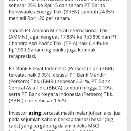
sebesar 25% ke Rp615 dan saham PT Barito
Renewables Energy Tbk. (BREN) tumbuh 24,85%
menjadi Rp4.120 per saham.
Saham PT Amman Mineral Internasional Tbk.
(AMMN) juga menguat 17,88% ke Rp3.890 dan PT
Chandra Asri Pacific Tbk. (TPIA) naik 6,44% ke
Rp1.900. Saham big banks juga kompak
terapresiasi.
PT Bank Rakyat Indonesia (Persero) Tbk. (BBRI)
tercatat naik 3,05%, disusul PT Bank Mandiri
(Persero) Tbk. (BMRI) sebesar 2,21%, PT Bank
Central Asia Tbk. (BBCA) tumbuh hingga 2,19%,
serta PT Bank Negara Indonesia (Persero) Tbk.
(BBNI) naik sebesar 1,62%.
Investor
asing
tercatat masih melanjutkan aksi jual
pada sejumlah saham berkapitalisasi besar (big
caps) yang tergabung dalam indeks MSCI