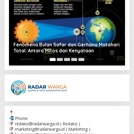
hari
Austin FC Mengalahkan Tijuana Xolos 2-0 di
Leagues Cup
Phone:
redaksi@radarwarga.id
( Redaksi )
marketing@radarwarga.id
( Marketing )