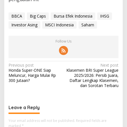
BBCA
Big Caps
Bursa Efek Indonesia
IHSG
Investor Asing
MSCI Indonesia
Saham
Follow Us
P
Previous post
Next post
Honda Super-ONE Siap
Klasemen BRI Super League
o
Meluncur, Harga Mulai Rp
2025/2026: Persib Juara,
s
300 Jutaan?
Daftar Lengkap Klasemen,
dan Sorotan Terbaru
t
n
a
Leave a Reply
v
i
Your email address will not be published.
Required fields are
marked
*