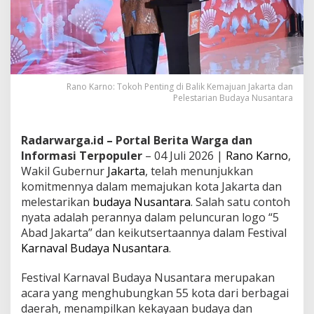
Rano Karno: Tokoh Penting di Balik Kemajuan Jakarta dan
Pelestarian Budaya Nusantara
Radarwarga.id – Portal Berita Warga dan
Informasi Terpopuler
– 04 Juli 2026 |
Rano Karno
,
Wakil Gubernur
Jakarta
, telah menunjukkan
komitmennya dalam memajukan kota Jakarta dan
melestarikan
budaya Nusantara
. Salah satu contoh
nyata adalah perannya dalam peluncuran logo “5
Abad Jakarta” dan keikutsertaannya dalam Festival
Karnaval Budaya Nusantara
.
Festival Karnaval Budaya Nusantara merupakan
acara yang menghubungkan 55 kota dari berbagai
daerah, menampilkan kekayaan budaya dan