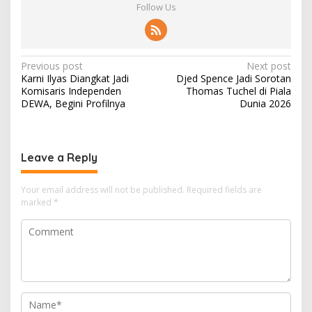
Follow Us
P
Previous post
Next post
Karni Ilyas Diangkat Jadi
Djed Spence Jadi Sorotan
o
Komisaris Independen
Thomas Tuchel di Piala
s
DEWA, Begini Profilnya
Dunia 2026
t
n
Leave a Reply
a
v
Your email address will not be published.
Required fields are
i
marked
*
g
a
t
i
o