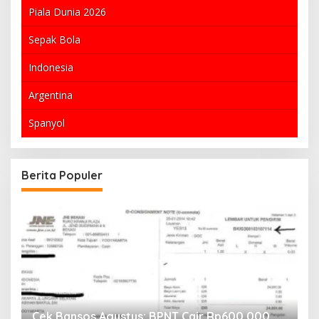
Piala Dunia 2026
Sepak Bola
Indonesia
Argentina
Spanyol
Berita Populer
Aksi Demo Jakarta: Antara Kebenaran dan
B