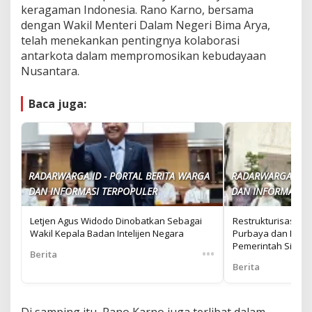
keragaman Indonesia. Rano Karno, bersama
dengan Wakil Menteri Dalam Negeri Bima Arya,
telah menekankan pentingnya kolaborasi
antarkota dalam mempromosikan kebudayaan
Nusantara.
Baca juga:
RADARWARGA.ID - PORTAL BERITA WARGA
RADARWARGA.ID -
DAN INFORMASI TERPOPULER
DAN INFORMASI T
Letjen Agus Widodo Dinobatkan Sebagai
Restrukturisasi U
Wakil Kepala Badan Intelijen Negara
Purbaya dan Rosan
Pemerintah Siap
•••
Berita
Berita
Di samping itu, Rano Karno juga terlibat dalam