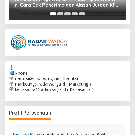
PM
Hoaks
M
Phone:
redaksi@radarwarga.id
( Redaksi )
marketing@radarwarga.id
( Marketing )
kerjasama@radarwarga.id
( Kerjasama )
Profil Perusahaan
Tentang Kami
Kebijakan Redaksi
Saran dan Kritik