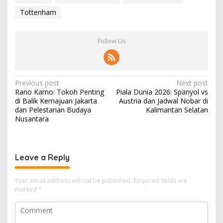
Tottenham
Follow Us
P
Previous post
Next post
Rano Karno: Tokoh Penting
Piala Dunia 2026: Spanyol vs
o
di Balik Kemajuan Jakarta
Austria dan Jadwal Nobar di
s
dan Pelestarian Budaya
Kalimantan Selatan
Nusantara
t
n
a
Leave a Reply
v
i
Your email address will not be published.
Required fields are
marked
*
g
a