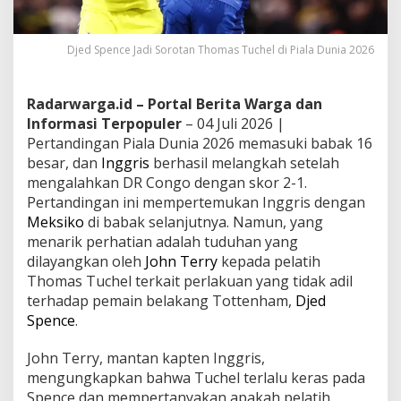
Djed Spence Jadi Sorotan Thomas Tuchel di Piala Dunia 2026
Radarwarga.id – Portal Berita Warga dan
Informasi Terpopuler
– 04 Juli 2026 |
Pertandingan Piala Dunia 2026 memasuki babak 16
besar, dan
Inggris
berhasil melangkah setelah
mengalahkan DR Congo dengan skor 2-1.
Pertandingan ini mempertemukan Inggris dengan
Meksiko
di babak selanjutnya. Namun, yang
menarik perhatian adalah tuduhan yang
dilayangkan oleh
John Terry
kepada pelatih
Thomas Tuchel terkait perlakuan yang tidak adil
terhadap pemain belakang Tottenham,
Djed
Spence
.
John Terry, mantan kapten Inggris,
mengungkapkan bahwa Tuchel terlalu keras pada
Spence dan mempertanyakan apakah pelatih