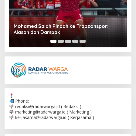
AFC: Berita Terkini dan Analisis Pertandingan
G
Sepak Bola
S
Phone:
redaksi@radarwarga.id
( Redaksi )
marketing@radarwarga.id
( Marketing )
kerjasama@radarwarga.id
( Kerjasama )