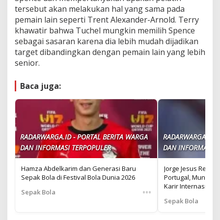
tersebut akan melakukan hal yang sama pada
pemain lain seperti Trent Alexander-Arnold. Terry
khawatir bahwa Tuchel mungkin memilih Spence
sebagai sasaran karena dia lebih mudah dijadikan
target dibandingkan dengan pemain lain yang lebih
senior.
Baca juga:
RADARWARGA.ID - PORTAL BERITA WARGA
RADARWARGA.ID -
DAN INFORMASI TERPOPULER
DAN INFORMASI T
Hamza Abdelkarim dan Generasi Baru
Jorge Jesus Resmi J
Sepak Bola di Festival Bola Dunia 2026
Portugal, Mungkin
Karir Internasional
•••
Sepak Bola
Sepak Bola