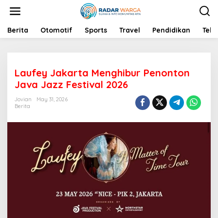
S
k
i
p
Berita
Otomotif
Sports
Travel
Pendidikan
Tekn
t
o
c
o
Laufey Jakarta Menghibur Penonton
n
t
Java Jazz Festival 2026
e
n
Jovian
May 31, 2026
Berita
t