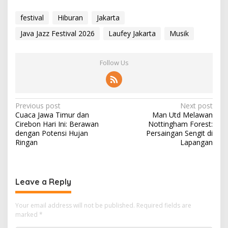
festival
Hiburan
Jakarta
Java Jazz Festival 2026
Laufey Jakarta
Musik
Follow Us
P
Previous post
Next post
Cuaca Jawa Timur dan
Man Utd Melawan
o
Cirebon Hari Ini: Berawan
Nottingham Forest:
s
dengan Potensi Hujan
Persaingan Sengit di
Ringan
Lapangan
t
n
a
Leave a Reply
v
i
Your email address will not be published.
Required fields are
marked
*
g