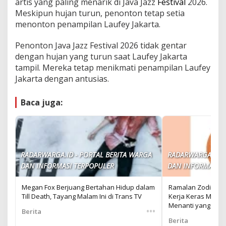
artis yang paling menarik di Java Jazz
Festival
2026.
Meskipun hujan turun, penonton tetap setia
menonton penampilan Laufey Jakarta.
Penonton Java Jazz Festival 2026 tidak gentar
dengan hujan yang turun saat Laufey Jakarta
tampil. Mereka tetap menikmati penampilan Laufey
Jakarta dengan antusias.
Baca juga:
RADARWARGA.ID - PORTAL BERITA WARGA
RADARWARGA.ID -
DAN INFORMASI TERPOPULER
DAN INFORMASI T
Megan Fox Berjuang Bertahan Hidup dalam
Ramalan Zodiak Cap
Till Death, Tayang Malam Ini di Trans TV
Kerja Keras Mulai
Menanti yang Disip
•••
Berita
Berita