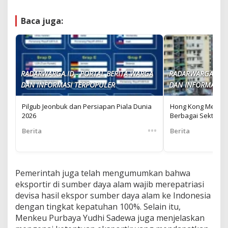
Baca juga:
RADARWARGA.ID - PORTAL BERITA WARGA
RADARWARGA.ID -
DAN INFORMASI TERPOPULER
DAN INFORMASI T
Pilgub Jeonbuk dan Persiapan Piala Dunia
Hong Kong Mengal
2026
Berbagai Sektor
•••
Berita
Berita
Pemerintah juga telah mengumumkan bahwa
eksportir di sumber daya alam wajib merepatriasi
devisa hasil ekspor sumber daya alam ke Indonesia
dengan tingkat kepatuhan 100%. Selain itu,
Menkeu Purbaya Yudhi Sadewa juga menjelaskan