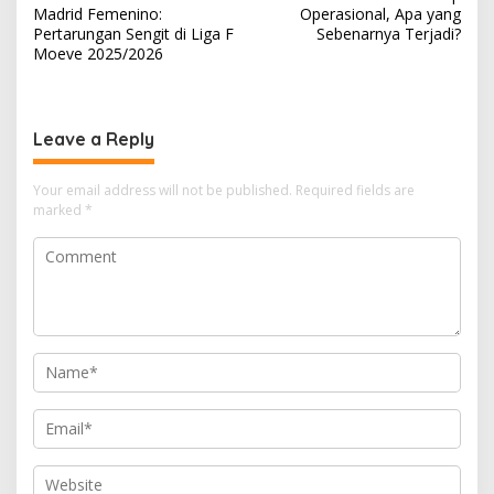
o
Madrid Femenino:
Operasional, Apa yang
s
Pertarungan Sengit di Liga F
Sebenarnya Terjadi?
Moeve 2025/2026
t
n
a
Leave a Reply
v
i
Your email address will not be published.
Required fields are
marked
*
g
a
t
i
o
n