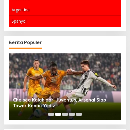
Argentina
Spanyol
Berita Populer
di
Chelsea Kalah dari Juventus, Arsenal Siap
I
Tawar Kenan Yildiz
d