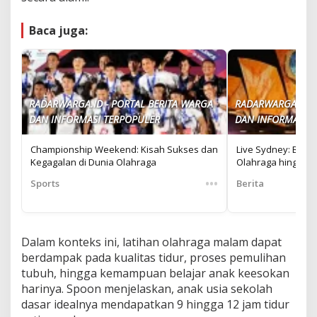
Baca juga:
RADARWARGA.ID - PORTAL BERITA WARGA
RADARWARGA.ID -
DAN INFORMASI TERPOPULER
DAN INFORMASI T
Championship Weekend: Kisah Sukses dan
Live Sydney: Berita
Kegagalan di Dunia Olahraga
Olahraga hingga H
•••
Sports
Berita
Dalam konteks ini, latihan olahraga malam dapat
berdampak pada kualitas tidur, proses pemulihan
tubuh, hingga kemampuan belajar anak keesokan
harinya. Spoon menjelaskan, anak usia sekolah
dasar idealnya mendapatkan 9 hingga 12 jam tidur