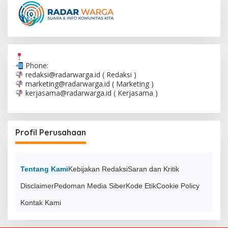
Phone:
redaksi@radarwarga.id
( Redaksi )
marketing@radarwarga.id
( Marketing )
kerjasama@radarwarga.id
( Kerjasama )
Profil Perusahaan
Tentang Kami
Kebijakan Redaksi
Saran dan Kritik
Disclaimer
Pedoman Media Siber
Kode Etik
Cookie Policy
Kontak Kami