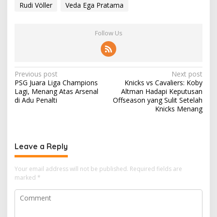
Rudi Völler
Veda Ega Pratama
Follow Us
P
Previous post
Next post
PSG Juara Liga Champions
Knicks vs Cavaliers: Koby
o
Lagi, Menang Atas Arsenal
Altman Hadapi Keputusan
s
di Adu Penalti
Offseason yang Sulit Setelah
Knicks Menang
t
n
a
Leave a Reply
v
i
Your email address will not be published.
Required fields are
marked
*
g
a
t