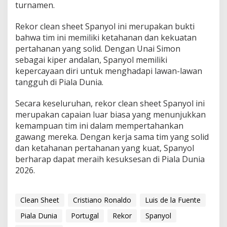
turnamen.
Rekor clean sheet Spanyol ini merupakan bukti
bahwa tim ini memiliki ketahanan dan kekuatan
pertahanan yang solid. Dengan Unai Simon
sebagai kiper andalan, Spanyol memiliki
kepercayaan diri untuk menghadapi lawan-lawan
tangguh di Piala Dunia.
Secara keseluruhan, rekor clean sheet Spanyol ini
merupakan capaian luar biasa yang menunjukkan
kemampuan tim ini dalam mempertahankan
gawang mereka. Dengan kerja sama tim yang solid
dan ketahanan pertahanan yang kuat, Spanyol
berharap dapat meraih kesuksesan di Piala Dunia
2026.
Clean Sheet
Cristiano Ronaldo
Luis de la Fuente
Piala Dunia
Portugal
Rekor
Spanyol