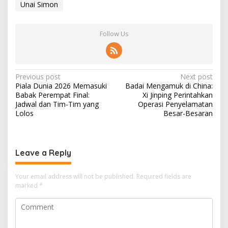
Unai Simon
Follow Us
P
Previous post
Next post
Piala Dunia 2026 Memasuki
Badai Mengamuk di China:
o
Babak Perempat Final:
Xi Jinping Perintahkan
s
Jadwal dan Tim-Tim yang
Operasi Penyelamatan
Lolos
Besar-Besaran
t
n
a
Leave a Reply
v
i
Your email address will not be published.
Required fields are
marked
*
g
a
t