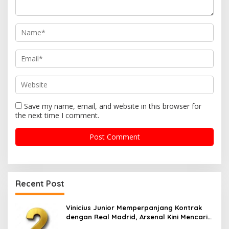
i
o
n
Save my name, email, and website in this browser for
the next time I comment.
Recent Post
Vinicius Junior Memperpanjang Kontrak
dengan Real Madrid, Arsenal Kini Mencari
Alternatif