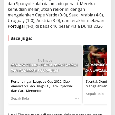
dan Spanyol kalah dalam adu penalti. Mereka
kemudian melanjutkan rekor ini dengan
mengalahkan Cape Verde (0-0), Saudi Arabia (4-0),
Uruguay (1-0), Austria (3-0), dan terakhir melawan
Portugal
(1-0) di babak 16 besar Piala Dunia 2026.
Baca juga:
No Image
RADARWARGA.ID - PORTAL BERITA WARGA
RADARWARGA.ID -
DAN INFORMASI TERPOPULER
DAN INFORMASI T
Pertandingan Leagues Cup 2026: Club
Spartak Dominasi 
América vs San Diego FC, Berikut Jadwal
Mengalahkan CSKA d
dan Cara Menonton
Sepak Bola
•••
Sepak Bola