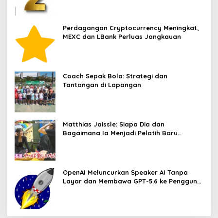
Perdagangan Cryptocurrency Meningkat,
MEXC dan LBank Perluas Jangkauan
Coach Sepak Bola: Strategi dan
Tantangan di Lapangan
Matthias Jaissle: Siapa Dia dan
Bagaimana Ia Menjadi Pelatih Baru
Newcastle United?
OpenAI Meluncurkan Speaker AI Tanpa
Layar dan Membawa GPT-5.6 ke Pengguna
Gratis