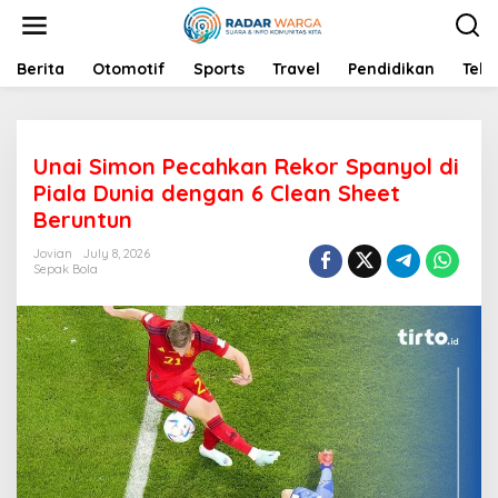
S
k
i
p
Berita
Otomotif
Sports
Travel
Pendidikan
Tekn
t
o
c
o
Unai Simon Pecahkan Rekor Spanyol di
n
t
Piala Dunia dengan 6 Clean Sheet
e
Beruntun
n
t
Jovian
July 8, 2026
Sepak Bola