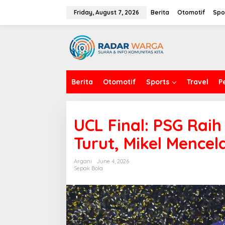
S
k
Friday, August 7, 2026
Berita
Otomotif
Spo
i
p
t
o
c
o
n
Berita
Otomotif
Sports
Travel
P
t
e
n
t
UCL Final: PSG Raih
Turut, Mikel Mencel
Argani
June 4, 2026
Sepak Bola