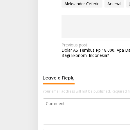
Aleksander Ceferin
Arsenal
P
Previous post
Dolar AS Tembus Rp 18.000, Apa 
o
Bagi Ekonomi Indonesia?
s
t
n
Leave a Reply
a
Your email address will not be published.
Required f
v
i
g
a
t