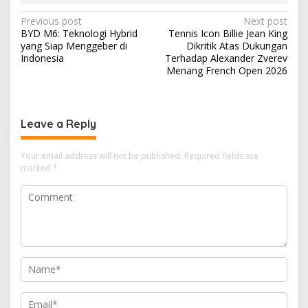
P
Previous post
Next post
BYD M6: Teknologi Hybrid
Tennis Icon Billie Jean King
o
yang Siap Menggeber di
Dikritik Atas Dukungan
s
Indonesia
Terhadap Alexander Zverev
Menang French Open 2026
t
n
a
Leave a Reply
v
i
Your email address will not be published.
Required fields are
marked
*
g
a
t
i
o
n