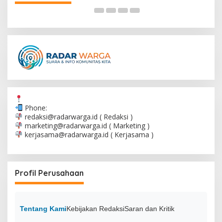
Phone:
redaksi@radarwarga.id
( Redaksi )
marketing@radarwarga.id
( Marketing )
kerjasama@radarwarga.id
( Kerjasama )
Profil Perusahaan
Tentang Kami
Kebijakan Redaksi
Saran dan Kritik