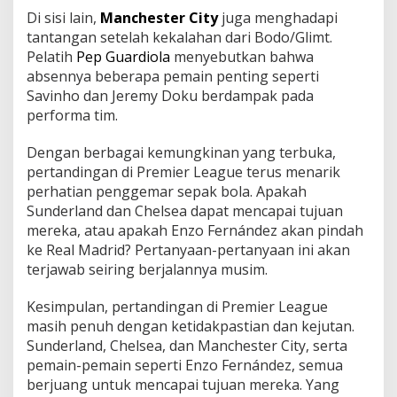
Di sisi lain,
Manchester City
juga menghadapi
tantangan setelah kekalahan dari Bodo/Glimt.
Pelatih
Pep Guardiola
menyebutkan bahwa
absennya beberapa pemain penting seperti
Savinho dan Jeremy Doku berdampak pada
performa tim.
Dengan berbagai kemungkinan yang terbuka,
pertandingan di Premier League terus menarik
perhatian penggemar sepak bola. Apakah
Sunderland dan Chelsea dapat mencapai tujuan
mereka, atau apakah Enzo Fernández akan pindah
ke Real Madrid? Pertanyaan-pertanyaan ini akan
terjawab seiring berjalannya musim.
Kesimpulan, pertandingan di Premier League
masih penuh dengan ketidakpastian dan kejutan.
Sunderland, Chelsea, dan Manchester City, serta
pemain-pemain seperti Enzo Fernández, semua
berjuang untuk mencapai tujuan mereka. Yang