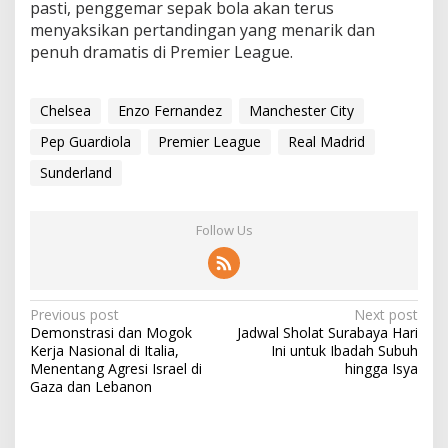
pasti, penggemar sepak bola akan terus
menyaksikan pertandingan yang menarik dan
penuh dramatis di Premier League.
Chelsea
Enzo Fernandez
Manchester City
Pep Guardiola
Premier League
Real Madrid
Sunderland
Follow Us
P
Previous post
Next post
Demonstrasi dan Mogok
Jadwal Sholat Surabaya Hari
o
Kerja Nasional di Italia,
Ini untuk Ibadah Subuh
s
Menentang Agresi Israel di
hingga Isya
Gaza dan Lebanon
t
n