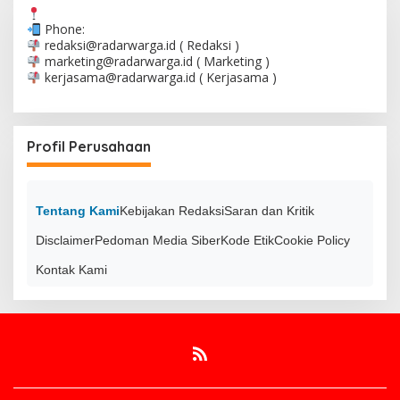
Phone:
redaksi@radarwarga.id
( Redaksi )
marketing@radarwarga.id
( Marketing )
kerjasama@radarwarga.id
( Kerjasama )
Profil Perusahaan
Tentang Kami
Kebijakan Redaksi
Saran dan Kritik
Disclaimer
Pedoman Media Siber
Kode Etik
Cookie Policy
Kontak Kami