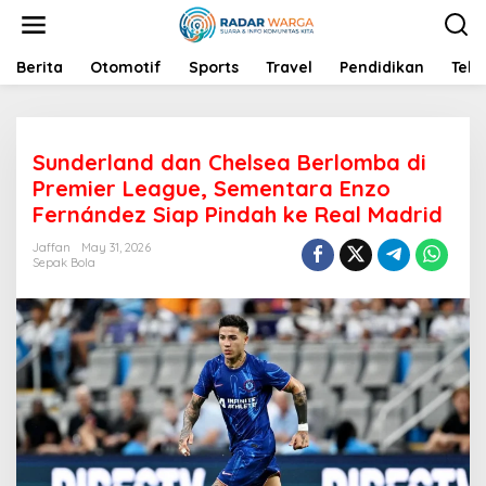
S
k
i
p
Berita
Otomotif
Sports
Travel
Pendidikan
Tekn
t
o
c
o
Sunderland dan Chelsea Berlomba di
n
t
Premier League, Sementara Enzo
e
Fernández Siap Pindah ke Real Madrid
n
t
Jaffan
May 31, 2026
Sepak Bola