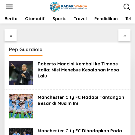
S
k
i
p
Berita
Bagas Maulana Pindah
Otomotif
Sports
Kayong Utara Tampil
Travel
Pendidikan
Tekn
t
ke Ganda Campuran,
Memukau dalam MTQ
o
Apakah Ini Langkah
XXXIV: Sejarah,
«
»
c
Tepat?
Budaya, dan
o
Keramahan
n
Pep Guardiola
t
e
n
Roberto Mancini Kembali ke Timnas
t
Italia: Misi Menebus Kesalahan Masa
Lalu
Manchester City FC Hadapi Tantangan
Besar di Musim Ini
Manchester City FC Dihadapkan Pada