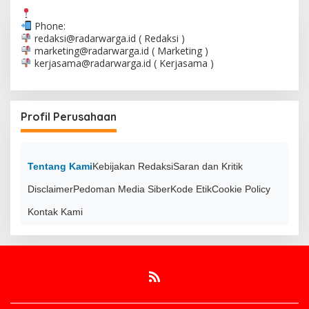
Phone:
redaksi@radarwarga.id
( Redaksi )
marketing@radarwarga.id
( Marketing )
kerjasama@radarwarga.id
( Kerjasama )
Profil Perusahaan
Tentang Kami
Kebijakan Redaksi
Saran dan Kritik
Disclaimer
Pedoman Media Siber
Kode Etik
Cookie Policy
Kontak Kami