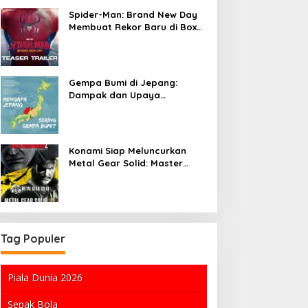
Spider-Man: Brand New Day
Membuat Rekor Baru di Box
Office, Tapi Apa yang
Menyebabkan
Kesuksesannya?
Gempa Bumi di Jepang:
Dampak dan Upaya
Penanganan
Konami Siap Meluncurkan
Metal Gear Solid: Master
Collection Vol. 2 dan
Membuat Gebrakan di
Industri Game
Tag Populer
Piala Dunia 2026
Sepak Bola