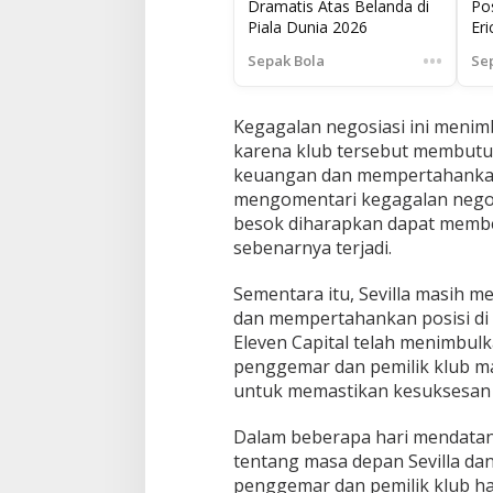
Dramatis Atas Belanda di
Pos
Piala Dunia 2026
Eri
Ber
•••
Sepak Bola
Se
Kegagalan negosiasi ini menim
karena klub tersebut membut
keuangan dan mempertahankan
mengomentari kegagalan negosi
besok diharapkan dapat member
sebenarnya terjadi.
Sementara itu, Sevilla masih 
dan mempertahankan posisi di 
Eleven Capital telah menimbul
penggemar dan pemilik klub m
untuk memastikan kesuksesan 
Dalam beberapa hari mendatan
tentang masa depan Sevilla dan
penggemar dan pemilik klub h