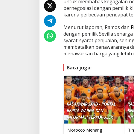
untuk membahas kegagalan ne
bernegosiasi dengan pemilik 
karena perbedaan pendapat ten
Menurut laporan, Ramos dan
F
dengan pemilik Sevilla sehar
syarat-syarat penjualan, sehi
membatalkan penawarannya dan
menawarkan harga yang lebih 
Baca juga:
RADARWARGA.ID - PORTAL
RA
BERITA WARGA DAN
BE
INFORMASI TERPOPULER
IN
Morocco Menang
Ti