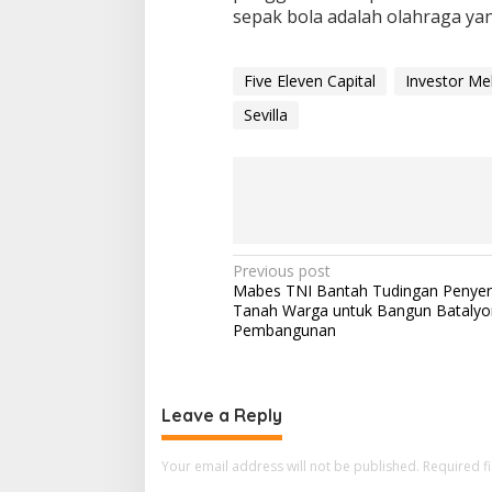
sepak bola adalah olahraga ya
Five Eleven Capital
Investor Me
Sevilla
P
Previous post
Mabes TNI Bantah Tudingan Penye
o
Tanah Warga untuk Bangun Batalyo
s
Pembangunan
t
n
Leave a Reply
a
v
Your email address will not be published.
Required f
i