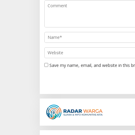
g
a
t
i
o
n
Save my name, email, and website in this b