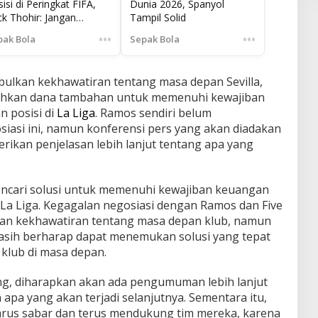
isi di Peringkat FIFA,
Dunia 2026, Spanyol
ck Thohir: Jangan
Tampil Solid
puas Diri
•••
•••
pak Bola
Sepak Bola
bulkan kekhawatiran tentang masa depan Sevilla,
uhkan dana tambahan untuk memenuhi kewajiban
 posisi di
La Liga
. Ramos sendiri belum
asi ini, namun konferensi pers yang akan diadakan
ikan penjelasan lebih lanjut tentang apa yang
mencari solusi untuk memenuhi kewajiban keuangan
La Liga. Kegagalan negosiasi dengan Ramos dan Five
kan kekhawatiran tentang masa depan klub, namun
asih berharap dapat menemukan solusi yang tepat
klub di masa depan.
g, diharapkan akan ada pengumuman lebih lanjut
 apa yang akan terjadi selanjutnya. Sementara itu,
arus sabar dan terus mendukung tim mereka, karena