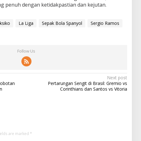
ng penuh dengan ketidakpastian dan kejutan.
ksiko
La Liga
Sepak Bola Spanyol
Sergio Ramos
Follow Us
Next post
robotan
Pertarungan Sengit di Brasil: Gremio vs
n
Corinthians dan Santos vs Vitoria
ields are marked
*