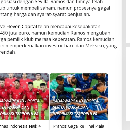
gosiasi dengan
Sevilla
. Ramos dan timnya telah
klub untuk membeli saham, namun prosesnya gagal
tang harga dan syarat-syarat penjualan.
ive Eleven Capital
telah mencapai kesepakatan
ga 450 juta euro, namun kemudian Ramos mengubah
ngga pemilik klub merasa keberatan. Ramos kemudian
 memperkenalkan investor baru dari Meksiko, yang
rendah.
Chelsea Kalah dari Juventus,
DARWARGA.ID - PORTAL
RADARWARGA.ID - PORTAL
Arsenal Siap Tawar Kenan Yildiz
RITA WARGA DAN
BERITA WARGA DAN
FORMASI TERPOPULER
INFORMASI TERPOPULER
mnas Indonesia Naik 4
Prancis Gagal ke Final Piala