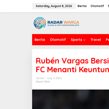
S
k
Saturday, August 8, 2026
Berita
Otomotif
i
p
t
o
c
o
n
Berita
Otomotif
Sports
Travel
P
t
e
n
t
Rubén Vargas Bersin
FC Menanti Keuntu
Jovian
July 4, 2026
Sepak Bola