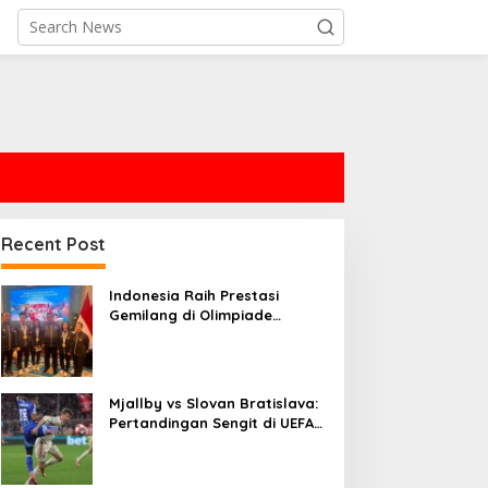
Recent Post
Indonesia Raih Prestasi
Gemilang di Olimpiade
Kecerdasan Buatan,
Sementara Perusahaan AI
Terbesar Dunia Menghadapi
Tantangan Besar
Mjallby vs Slovan Bratislava:
Pertandingan Sengit di UEFA
Champions League