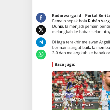
Radarwarga.id – Portal Beri
Pemain sepak bola
Rubén Varg
Dunia
. Ia menjadi pemain pent
melangkah ke babak selanjutny
Di laga terakhir melawan
Argel
bermain sangat baik. Ia memb
2-0 dan melangkah ke babak oct
Baca juga:
RADARWARGA.ID - PORTAL
RA
BERITA WARGA DAN
BE
INFORMASI TERPOPULER
IN