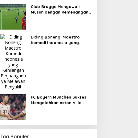
Club Brugge Mengawali
Musim dengan Kemenangan
3-0 atas KV Kortrijk
Diding Boneng: Maestro
Komedi Indonesia yang
Kehilangan Perjuangannya
Melawan Penyakit
FC Bayern München Sukses
Mengalahkan Aston Villa
dalam Pertandingan
Persahabatan
Tag Populer