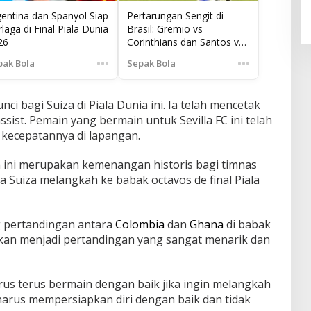
Sementara Perusahaan AI
gentina dan Spanyol Siap
Pertarungan Sengit di
Terbesar Dunia Menghadapi
laga di Final Piala Dunia
Brasil: Gremio vs
Tantangan Besar
26
Corinthians dan Santos vs
Vitoria
•••
•••
pak Bola
Sepak Bola
ci bagi Suiza di Piala Dunia ini. Ia telah mencetak
sist. Pemain yang bermain untuk Sevilla FC ini telah
ecepatannya di lapangan.
 ini merupakan kemenangan historis bagi timnas
ya Suiza melangkah ke babak octavos de final Piala
 pertandingan antara
Colombia
dan
Ghana
di babak
 akan menjadi pertandingan yang sangat menarik dan
us terus bermain dengan baik jika ingin melangkah
harus mempersiapkan diri dengan baik dan tidak