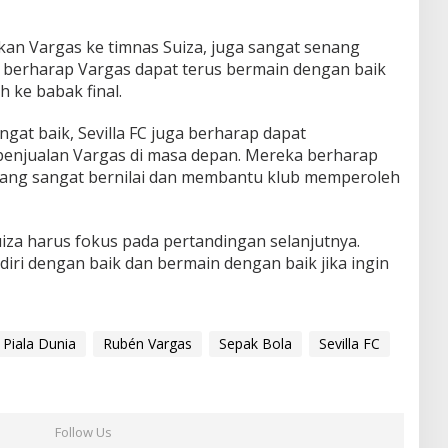
kan Vargas ke timnas Suiza, juga sangat senang
 berharap Vargas dapat terus bermain dengan baik
ke babak final.
gat baik, Sevilla FC juga berharap dapat
enjualan Vargas di masa depan. Mereka berharap
yang sangat bernilai dan membantu klub memperoleh
iza harus fokus pada pertandingan selanjutnya.
ri dengan baik dan bermain dengan baik jika ingin
Piala Dunia
Rubén Vargas
Sepak Bola
Sevilla FC
Follow Us