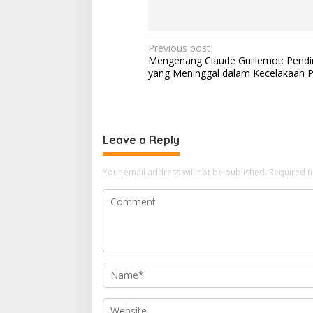
P
Previous post
Mengenang Claude Guillemot: Pendir
o
yang Meninggal dalam Kecelakaan 
s
t
n
Leave a Reply
a
v
Your email address will not be published.
Required f
i
g
a
t
i
o
n