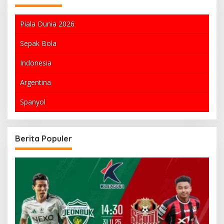
Piala Dunia 2026
Sepak Bola
Indonesia
Argentina
Spanyol
Berita Populer