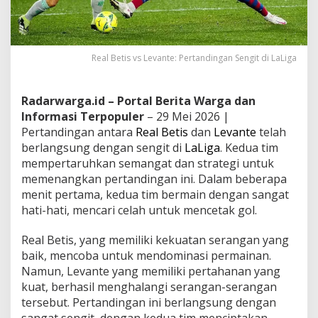
Real Betis vs Levante: Pertandingan Sengit di LaLiga
Radarwarga.id – Portal Berita Warga dan
Informasi Terpopuler
– 29 Mei 2026 |
Pertandingan antara
Real Betis
dan
Levante
telah
berlangsung dengan sengit di
LaLiga
. Kedua tim
mempertaruhkan semangat dan strategi untuk
memenangkan pertandingan ini. Dalam beberapa
menit pertama, kedua tim bermain dengan sangat
hati-hati, mencari celah untuk mencetak gol.
Real Betis, yang memiliki kekuatan serangan yang
baik, mencoba untuk mendominasi permainan.
Namun, Levante yang memiliki pertahanan yang
kuat, berhasil menghalangi serangan-serangan
tersebut. Pertandingan ini berlangsung dengan
sangat sengit, dengan kedua tim menciptakan