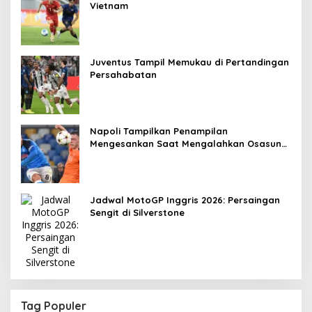
Vietnam
Juventus Tampil Memukau di Pertandingan
Persahabatan
Napoli Tampilkan Penampilan
Mengesankan Saat Mengalahkan Osasuna
2-1
Jadwal MotoGP Inggris 2026: Persaingan
Sengit di Silverstone
Tag Populer