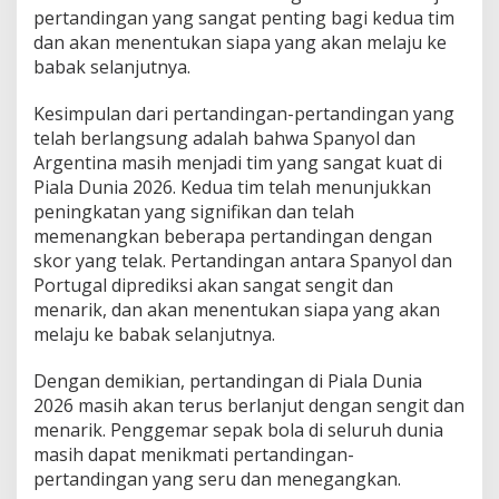
pertandingan yang sangat penting bagi kedua tim
dan akan menentukan siapa yang akan melaju ke
babak selanjutnya.
Kesimpulan dari pertandingan-pertandingan yang
telah berlangsung adalah bahwa Spanyol dan
Argentina masih menjadi tim yang sangat kuat di
Piala Dunia 2026. Kedua tim telah menunjukkan
peningkatan yang signifikan dan telah
memenangkan beberapa pertandingan dengan
skor yang telak. Pertandingan antara Spanyol dan
Portugal diprediksi akan sangat sengit dan
menarik, dan akan menentukan siapa yang akan
melaju ke babak selanjutnya.
Dengan demikian, pertandingan di Piala Dunia
2026 masih akan terus berlanjut dengan sengit dan
menarik. Penggemar sepak bola di seluruh dunia
masih dapat menikmati pertandingan-
pertandingan yang seru dan menegangkan.