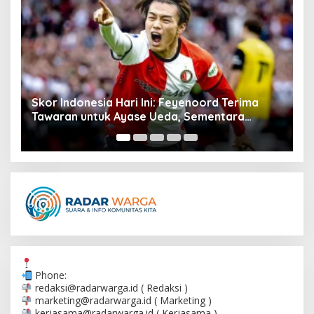
Veda Ega Pratama Siap Tantang di Moto3
K
Inggris 2026
2
1
Phone:
redaksi@radarwarga.id
( Redaksi )
marketing@radarwarga.id
( Marketing )
kerjasama@radarwarga.id
( Kerjasama )