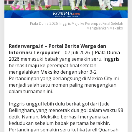
Piala Dunia 2026: Inggris Maju ke Perempat Final Setelah
Mengalahkan Meksiko
Radarwarga.id – Portal Berita Warga dan
Informasi Terpopuler
– 07 Juli 2026 |
Piala Dunia
2026
memasuki babak yang semakin seru.
Inggris
berhasil maju ke perempat final setelah
mengalahkan
Meksiko
dengan skor 3-2.
Pertandingan yang berlangsung di Mexico City ini
menjadi salah satu momen paling menegangkan
dalam turnamen ini.
Inggris unggul lebih dulu berkat gol dari Jude
Bellingham, yang mencetak dua gol dalam waktu 98
detik. Namun, Meksiko berhasil menyamakan
kedudukan sebelum babak pertama berakhir.
Pertandingan semakin seru ketika Jarell Quansah