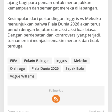
ajang bagi para pemain untuk menunjukkan
kemampuan dan semangat mereka di lapangan.
Kesimpulan dari pertandingan Inggris vs Meksiko
menunjukkan bahwa Piala Dunia 2026 akan terus
penuh dengan kejutan dan aksi-aksi luar biasa.
Dengan perdebatan dan kontroversi yang terjadi,
turnamen ini menjadi semakin menarik dan tidak
terduga.
FIFA
Folarin Balogun
Inggris
Meksiko
Olahraga
Piala Dunia 2026
Sepak Bola
Vogue Williams
Follow Us
Previous post
Next post