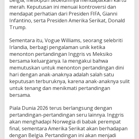
Belgia, meskipun sebelumnya mendapatkan kartu
merah. Keputusan ini menuai kontroversi dan
mendapat perhatian dari Presiden FIFA, Gianni
Infantino, serta Presiden Amerika Serikat, Donald
Trump.
Sementara itu, Vogue Williams, seorang selebriti
Irlandia, berbagi pengalaman unik ketika
menonton pertandingan Inggris vs Meksiko
bersama keluarganya. Ia mengakui bahwa
memutuskan untuk menonton pertandingan dini
hari dengan anak-anaknya adalah salah satu
keputusan terburuknya, karena anak-anaknya sulit
untuk tenang dan menikmati pertandingan
bersama.
Piala Dunia 2026 terus berlangsung dengan
pertandingan-pertandingan seru lainnya. Inggris
akan menghadapi Norwegia di babak perempat
final, sementara Amerika Serikat akan berhadapan
dengan Belgia. Pertandingan ini akan menjadi