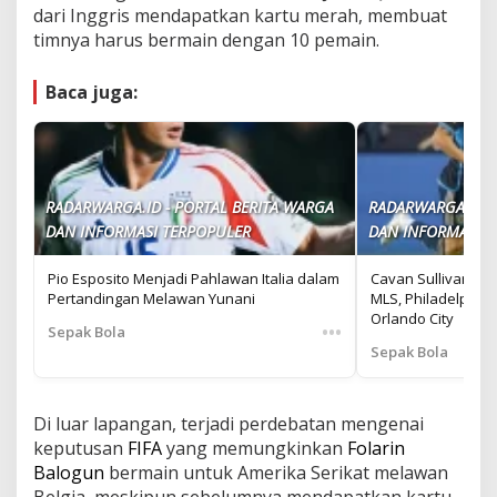
dari Inggris mendapatkan kartu merah, membuat
timnya harus bermain dengan 10 pemain.
Baca juga:
RADARWARGA.ID - PORTAL BERITA WARGA
RADARWARGA.ID -
DAN INFORMASI TERPOPULER
DAN INFORMASI T
Pio Esposito Menjadi Pahlawan Italia dalam
Cavan Sullivan Pe
Pertandingan Melawan Yunani
MLS, Philadelphia
Orlando City
•••
Sepak Bola
Sepak Bola
Di luar lapangan, terjadi perdebatan mengenai
keputusan
FIFA
yang memungkinkan
Folarin
Balogun
bermain untuk Amerika Serikat melawan