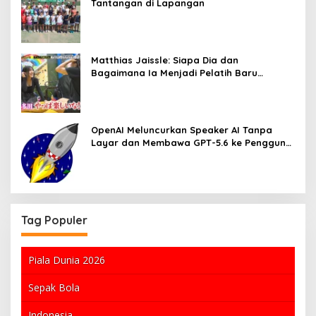
Tantangan di Lapangan
Matthias Jaissle: Siapa Dia dan
Bagaimana Ia Menjadi Pelatih Baru
Newcastle United?
OpenAI Meluncurkan Speaker AI Tanpa
Layar dan Membawa GPT-5.6 ke Pengguna
Gratis
Tag Populer
Piala Dunia 2026
Sepak Bola
Indonesia