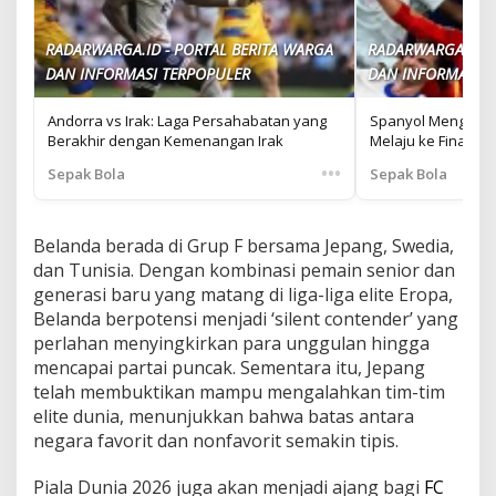
RADARWARGA.ID - PORTAL BERITA WARGA
RADARWARGA.ID -
DAN INFORMASI TERPOPULER
DAN INFORMASI T
Andorra vs Irak: Laga Persahabatan yang
Spanyol Mengalahk
Berakhir dengan Kemenangan Irak
Melaju ke Final Pi
•••
Sepak Bola
Sepak Bola
Belanda berada di Grup F bersama Jepang, Swedia,
dan Tunisia. Dengan kombinasi pemain senior dan
generasi baru yang matang di liga-liga elite Eropa,
Belanda berpotensi menjadi ‘silent contender’ yang
perlahan menyingkirkan para unggulan hingga
mencapai partai puncak. Sementara itu, Jepang
telah membuktikan mampu mengalahkan tim-tim
elite dunia, menunjukkan bahwa batas antara
negara favorit dan nonfavorit semakin tipis.
Piala Dunia 2026 juga akan menjadi ajang bagi
FC