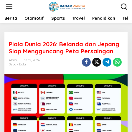
S
k
i
p
Berita
Otomotif
Sports
Travel
Pendidikan
Tekn
t
o
c
o
Piala Dunia 2026: Belanda dan Jepang
n
t
Siap Mengguncang Peta Persaingan
e
n
Abila
June 12, 2026
Sepak Bola
t