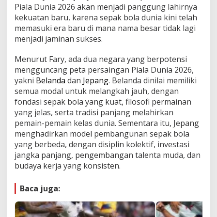
Piala Dunia 2026 akan menjadi panggung lahirnya
kekuatan baru, karena sepak bola dunia kini telah
memasuki era baru di mana nama besar tidak lagi
menjadi jaminan sukses.
Menurut Fary, ada dua negara yang berpotensi
mengguncang peta persaingan Piala Dunia 2026,
yakni
Belanda
dan
Jepang
. Belanda dinilai memiliki
semua modal untuk melangkah jauh, dengan
fondasi sepak bola yang kuat, filosofi permainan
yang jelas, serta tradisi panjang melahirkan
pemain-pemain kelas dunia. Sementara itu, Jepang
menghadirkan model pembangunan sepak bola
yang berbeda, dengan disiplin kolektif, investasi
jangka panjang, pengembangan talenta muda, dan
budaya kerja yang konsisten.
Baca juga: