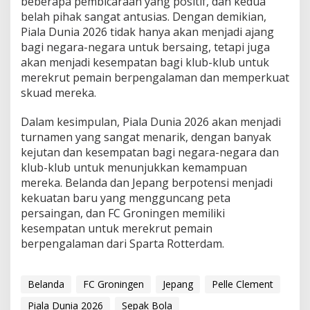
beberapa pembicaraan yang positif, dan kedua
belah pihak sangat antusias. Dengan demikian,
Piala Dunia 2026 tidak hanya akan menjadi ajang
bagi negara-negara untuk bersaing, tetapi juga
akan menjadi kesempatan bagi klub-klub untuk
merekrut pemain berpengalaman dan memperkuat
skuad mereka.
Dalam kesimpulan, Piala Dunia 2026 akan menjadi
turnamen yang sangat menarik, dengan banyak
kejutan dan kesempatan bagi negara-negara dan
klub-klub untuk menunjukkan kemampuan
mereka. Belanda dan Jepang berpotensi menjadi
kekuatan baru yang mengguncang peta
persaingan, dan FC Groningen memiliki
kesempatan untuk merekrut pemain
berpengalaman dari Sparta Rotterdam.
Belanda
FC Groningen
Jepang
Pelle Clement
Piala Dunia 2026
Sepak Bola