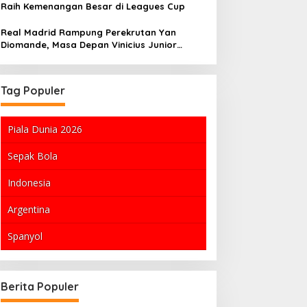
Raih Kemenangan Besar di Leagues Cup
Real Madrid Rampung Perekrutan Yan
Diomande, Masa Depan Vinicius Junior
Tergantung
Tag Populer
Piala Dunia 2026
Sepak Bola
Indonesia
Argentina
Spanyol
usik
León Menang 1-0 Atas Nashville SC
Pabrik Gul
di Leagues Cup
Raih Presta
Berita Populer
Kuintal di 