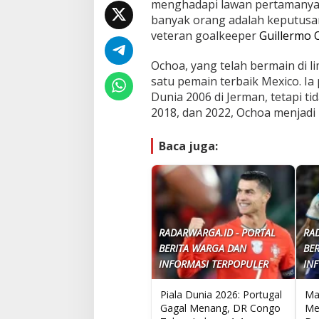
menghadapi lawan pertamanya
banyak orang adalah keputusa
veteran goalkeeper
Guillermo 
Ochoa, yang telah bermain di l
satu pemain terbaik Mexico. Ia 
Dunia 2006 di Jerman, tetapi ti
2018, dan 2022, Ochoa menjadi 
Baca juga:
RADARWARGA.ID - PORTAL
RA
BERITA WARGA DAN
BE
INFORMASI TERPOPULER
IN
Piala Dunia 2026: Portugal
Ma
Gagal Menang, DR Congo
Mem