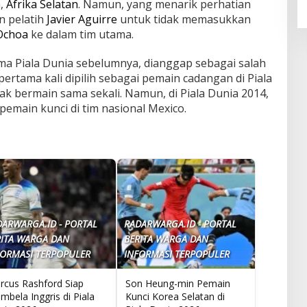
,
Afrika Selatan
. Namun, yang menarik perhatian
n pelatih
Javier Aguirre
untuk tidak memasukkan
Ochoa
ke dalam tim utama.
ima Piala Dunia sebelumnya, dianggap sebagai salah
pertama kali dipilih sebagai pemain cadangan di Piala
dak bermain sama sekali. Namun, di Piala Dunia 2014,
pemain kunci di tim nasional Mexico.
DARWARGA.ID - PORTAL
RADARWARGA.ID - PORTAL
RITA WARGA DAN
BERITA WARGA DAN
FORMASI TERPOPULER
INFORMASI TERPOPULER
rcus Rashford Siap
Son Heung-min Pemain
bela Inggris di Piala
Kunci Korea Selatan di