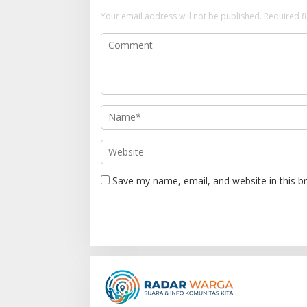
a
Your email address will not be published.
Required f
v
i
g
a
t
i
o
n
Save my name, email, and website in this b