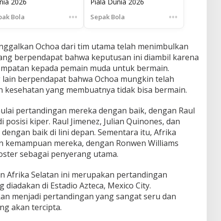
nia 2026
Piala Dunia 2026
•••
•••
pak Bola
Sepak Bola
nggalkan Ochoa dari tim utama telah menimbulkan
ang berpendapat bahwa keputusan ini diambil karena
empatan kepada pemain muda untuk bermain.
g lain berpendapat bahwa Ochoa mungkin telah
h kesehatan yang membuatnya tidak bisa bermain.
ulai pertandingan mereka dengan baik, dengan Raul
posisi kiper. Raul Jimenez, Julian Quinones, dan
engan baik di lini depan. Sementara itu, Afrika
an kemampuan mereka, dengan Ronwen Williams
Foster sebagai penyerang utama.
n Afrika Selatan ini merupakan pertandingan
 diadakan di Estadio Azteca, Mexico City.
kan menjadi pertandingan yang sangat seru dan
g akan tercipta.