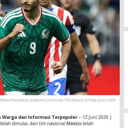
Misteri Penyisihan Guillermo Ochoa dari Tim Mexico di Piala Dunia 2026
Syahrini Comeback Ke Dunia M
Dengan Lagu Baru Setelah 7
ta Warga dan Informasi Terpopuler
– 12 Juni 2026 |
Tahun Vakum
telah dimulai, dan tim nasional
Mexico
telah