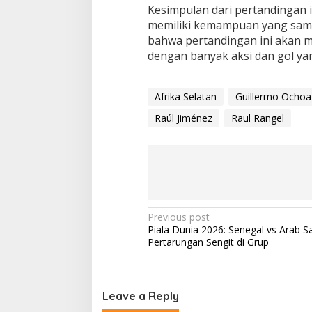
Kesimpulan dari pertandingan i
memiliki kemampuan yang sama-
bahwa pertandingan ini akan m
dengan banyak aksi dan gol yan
Afrika Selatan
Guillermo Ochoa
Raúl Jiménez
Raul Rangel
P
Previous post
Piala Dunia 2026: Senegal vs Arab S
o
Pertarungan Sengit di Grup
s
t
n
Leave a Reply