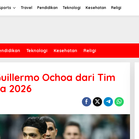
Sports
Travel
Pendidikan
Teknologi
Kesehatan
Religi
endidikan
Teknologi
Kesehatan
Religi
Guillermo Ochoa dari Tim
ia 2026