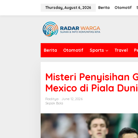
S
k
Thursday, August 6, 2026
Berita
Otomotif
i
p
t
o
c
o
n
Berita
Otomotif
Sports
Travel
P
t
e
n
t
Misteri Penyisihan 
Mexico di Piala Dun
Raditya
June 12, 2026
Sepak Bola