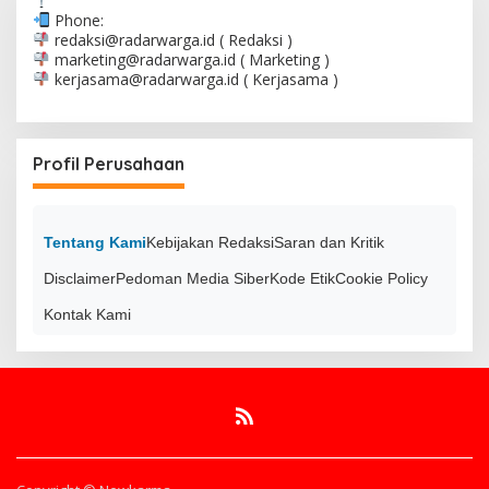
Phone:
redaksi@radarwarga.id
( Redaksi )
marketing@radarwarga.id
( Marketing )
kerjasama@radarwarga.id
( Kerjasama )
Profil Perusahaan
Tentang Kami
Kebijakan Redaksi
Saran dan Kritik
Disclaimer
Pedoman Media Siber
Kode Etik
Cookie Policy
Kontak Kami