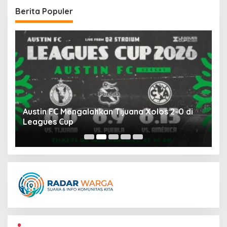
Berita Populer
ri
Austin FC Mengalahkan Tijuana Xolos 2-0 di
A
Leagues Cup
B
M