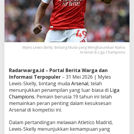
Myles Lewis-Skelly: Bintang Muda yang Mengharumkan Nama
Arsenal di Liga Champions
Radarwarga.id – Portal Berita Warga dan
Informasi Terpopuler
– 31 Mei 2026 | Myles
Lewis-Skelly, bintang muda
Arsenal
, telah
menunjukkan penampilan yang luar biasa di
Liga
Champions
. Pemain berusia 19 tahun ini telah
memainkan peran penting dalam kesuksesan
Arsenal di kompetisi ini.
Dalam pertandingan melawan Atletico Madrid,
Lewis-Skelly menunjukkan kemampuan yang