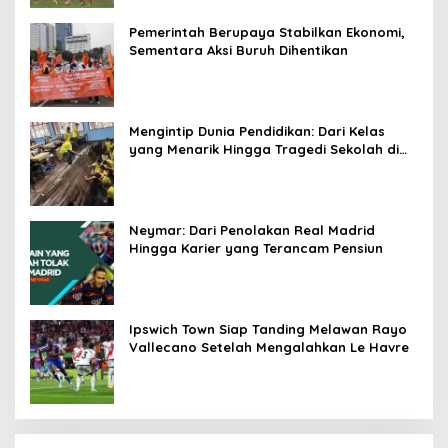
Pemerintah Berupaya Stabilkan Ekonomi,
Sementara Aksi Buruh Dihentikan
Mengintip Dunia Pendidikan: Dari Kelas
yang Menarik Hingga Tragedi Sekolah di
Thailand
Neymar: Dari Penolakan Real Madrid
Hingga Karier yang Terancam Pensiun
Ipswich Town Siap Tanding Melawan Rayo
Vallecano Setelah Mengalahkan Le Havre