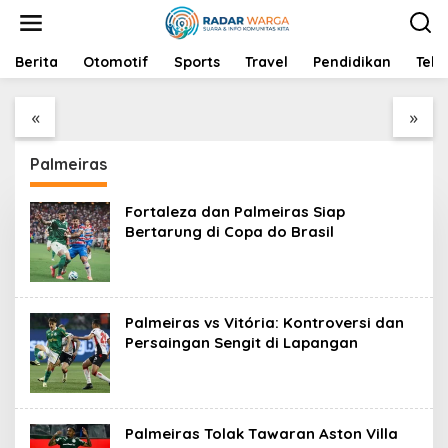
S
k
i
p
Berita
Maksimalkan Ibadah di
Otomotif
Sports
Piala Presiden 2026:
Travel
Pendidikan
Tekn
t
Hari Jumat dengan
Persib Bandung vs
o
Shalat Tahajud dan
Persebaya Surabaya,
«
»
c
Zikir
Siap Sambut Partai
o
Puncak
n
Palmeiras
t
e
n
Fortaleza dan Palmeiras Siap
t
Bertarung di Copa do Brasil
Palmeiras vs Vitória: Kontroversi dan
Persaingan Sengit di Lapangan
Palmeiras Tolak Tawaran Aston Villa