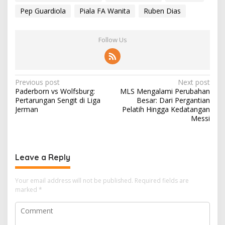
Pep Guardiola
Piala FA Wanita
Ruben Dias
Follow Us
P
Previous post
Next post
Paderborn vs Wolfsburg:
MLS Mengalami Perubahan
o
Pertarungan Sengit di Liga
Besar: Dari Pergantian
s
Jerman
Pelatih Hingga Kedatangan
Messi
t
n
a
Leave a Reply
v
i
Your email address will not be published.
Required fields are
marked
*
g
a