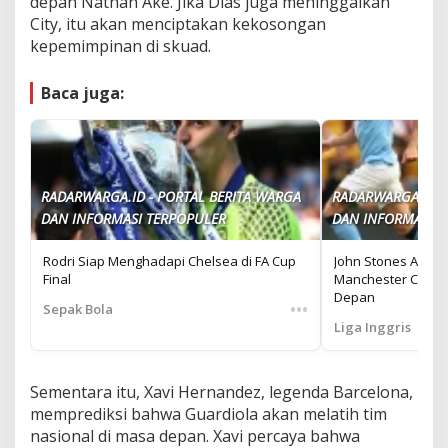
depan Nathan Ake. Jika Dias juga meninggalkan
City, itu akan menciptakan kekosongan
kepemimpinan di skuad.
Baca juga:
RADARWARGA.ID - PORTAL BERITA WARGA
RADARWARGA.ID -
DAN INFORMASI TERPOPULER
DAN INFORMASI T
Rodri Siap Menghadapi Chelsea di FA Cup
John Stones Akhir
Final
Manchester City: K
Depan
•••
Sepak Bola
Liga Inggris
Sementara itu, Xavi Hernandez, legenda Barcelona,
memprediksi bahwa Guardiola akan melatih tim
nasional di masa depan. Xavi percaya bahwa