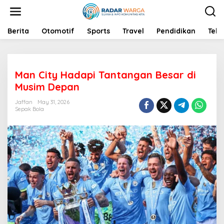
S
k
i
p
Berita
Otomotif
Sports
Travel
Pendidikan
Tekn
t
o
c
o
Man City Hadapi Tantangan Besar di
n
t
Musim Depan
e
n
Jaffan
May 31, 2026
Sepak Bola
t