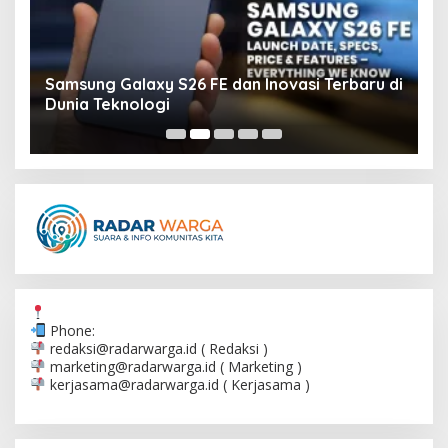
l
Samsung Galaxy S26 FE dan Inovasi Terbaru di
C
Dunia Teknologi
T
Phone:
redaksi@radarwarga.id
( Redaksi )
marketing@radarwarga.id
( Marketing )
kerjasama@radarwarga.id
( Kerjasama )