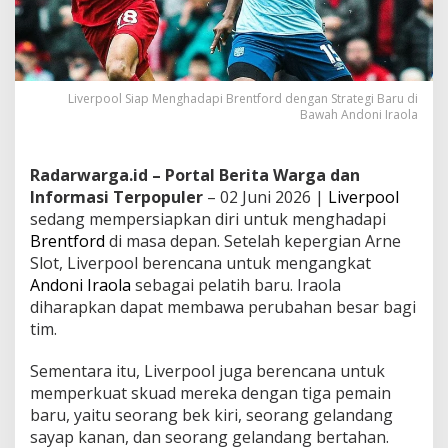
Liverpool Siap Menghadapi Brentford dengan Strategi Baru di
Bawah Andoni Iraola
Radarwarga.id – Portal Berita Warga dan
Informasi Terpopuler
– 02 Juni 2026 |
Liverpool
sedang mempersiapkan diri untuk menghadapi
Brentford
di masa depan. Setelah kepergian Arne
Slot, Liverpool berencana untuk mengangkat
Andoni Iraola
sebagai pelatih baru. Iraola
diharapkan dapat membawa perubahan besar bagi
tim.
Sementara itu, Liverpool juga berencana untuk
memperkuat skuad mereka dengan tiga pemain
baru, yaitu seorang bek kiri, seorang gelandang
sayap kanan, dan seorang gelandang bertahan.