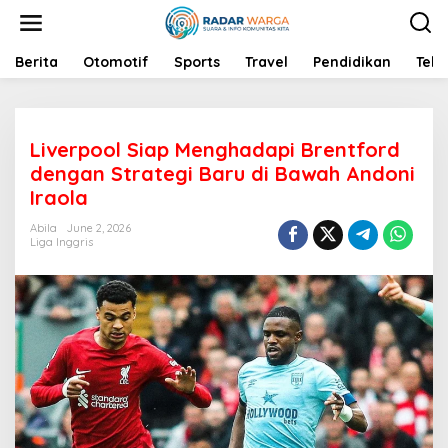
S
k
i
p
Berita
Otomotif
Sports
Travel
Pendidikan
Tekn
t
o
c
o
Liverpool Siap Menghadapi Brentford
n
t
dengan Strategi Baru di Bawah Andoni
e
Iraola
n
t
Abila
June 2, 2026
Liga Inggris