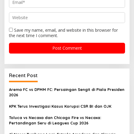
Save my name, email, and website in this browser for
the next time I comment.
Recent Post
Arema FC vs DPMM FC: Persaingan Sengit di Piala Presiden
2026
KPK Terus Investigasi Kasus Korupsi CSR BI dan OJK
Toluca vs Necaxa dan Chicago Fire vs Necaxa:
Pertandingan Seru di Leagues Cup 2026