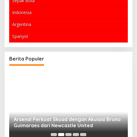
Sepak Bola
Indonesia
Argentina
Spanyol
Berita Populer
Arsenal Perkuat Skuad dengan Akuisisi Bruno
K
h
Guimaraes dari Newcastle United
K