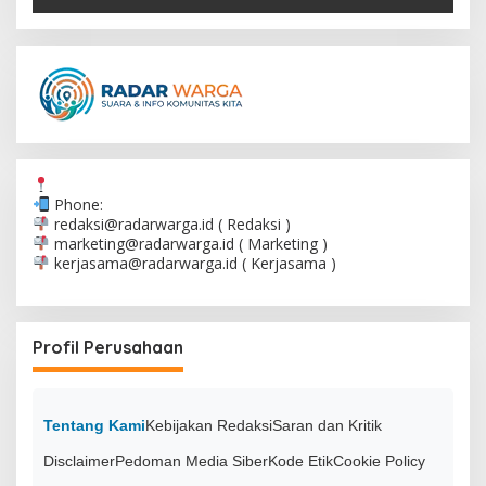
Phone:
redaksi@radarwarga.id
( Redaksi )
marketing@radarwarga.id
( Marketing )
kerjasama@radarwarga.id
( Kerjasama )
Profil Perusahaan
Tentang Kami
Kebijakan Redaksi
Saran dan Kritik
Disclaimer
Pedoman Media Siber
Kode Etik
Cookie Policy