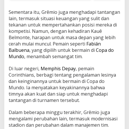
Sementara itu, Grêmio juga menghadapi tantangan
lain, termasuk situasi keuangan yang sulit dan
tekanan untuk mempertahankan posisi mereka di
kompetisi. Namun, dengan kehadiran Kauê
Belmonte, harapan untuk masa depan yang lebih
cerah mulai muncul. Pemain seperti
Fabián
Balbuena
, yang dipilih untuk bermain di
Copa do
Mundo
, menambah semangat tim.
Di luar negeri,
Memphis Depay
, pemain
Corinthians, berbagi tentang pengalaman lesinya
dan keinginannya untuk bermain di Copa do
Mundo. Ia menyatakan keyakinannya bahwa
timnya akan kuat dan siap untuk menghadapi
tantangan di turnamen tersebut.
Dalam beberapa minggu terakhir, Grêmio juga
mengalami perubahan lain, termasuk modernisasi
stadion dan perubahan dalam manajemen tim.