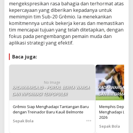
mengekspresikan rasa bahagia dan terhormat atas
kepercayaan yang diberikan kepadanya untuk
memimpin tim Sub-20 Grêmio. Ia menekankan
komitmennya untuk bekerja keras dan memastikan
tim mencapai tujuan yang telah ditetapkan, dengan
fokus pada pengembangan pemain muda dan
aplikasi strategi yang efektif.
Baca juga:
No Image
RADARWARGA.ID - PORTAL BERITA WARGA
RADARWARGA.ID -
DAN INFORMASI TERPOPULER
DAN INFORMASI T
Grêmio Siap Menghadapi Tantangan Baru
Memphis Depay da
dengan Treinador Baru Kauê Belmonte
Menghadapi Lawan 
2026
•••
Sepak Bola
Sepak Bola