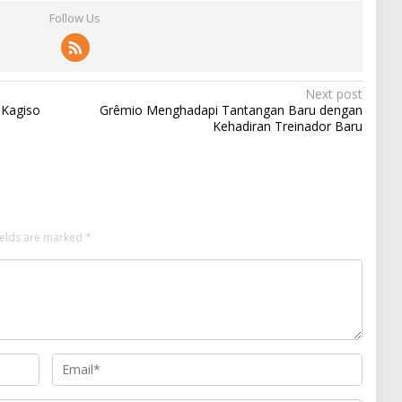
Follow Us
Next post
 Kagiso
Grêmio Menghadapi Tantangan Baru dengan
Kehadiran Treinador Baru
ields are marked
*