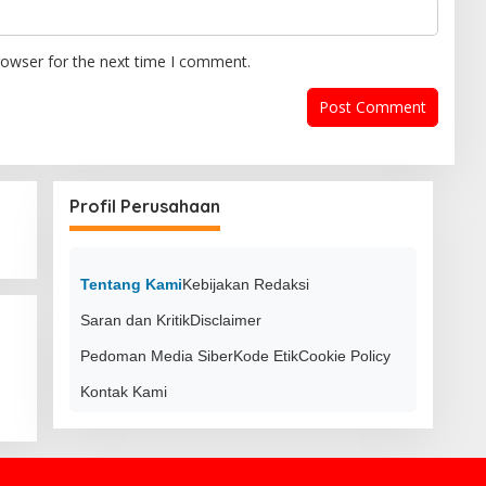
rowser for the next time I comment.
Profil Perusahaan
Tentang Kami
Kebijakan Redaksi
Saran dan Kritik
Disclaimer
Pedoman Media Siber
Kode Etik
Cookie Policy
Kontak Kami