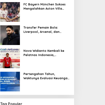
FC Bayern München Sukses
Mengalahkan Aston Villa
dalam Pertandingan
Persahabatan
Transfer Pemain Bola:
Liverpool, Arsenal, dan
Manchester United
Berlomba-Lomba
Nova Widianto Kembali ke
Pelatnas Indonesia,
Tantangan Baru untuk
Meningkatkan Prestasi Ganda
Campuran
Pertengahan Tahun,
Waktunya Evaluasi Keuangan
dan Mengupdate Strategi
Finansial
Tag Populer