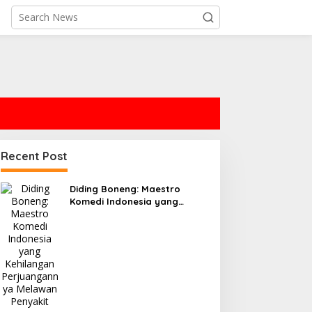
Recent Post
Diding Boneng: Maestro
Komedi Indonesia yang
Kehilangan Perjuangannya
Melawan Penyakit