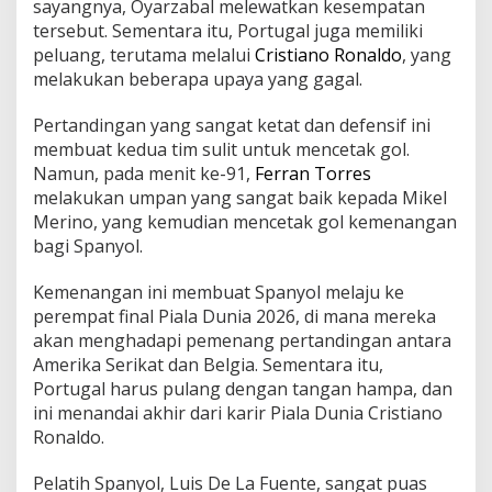
sayangnya, Oyarzabal melewatkan kesempatan
tersebut. Sementara itu, Portugal juga memiliki
peluang, terutama melalui
Cristiano Ronaldo
, yang
melakukan beberapa upaya yang gagal.
Pertandingan yang sangat ketat dan defensif ini
membuat kedua tim sulit untuk mencetak gol.
Namun, pada menit ke-91,
Ferran Torres
melakukan umpan yang sangat baik kepada Mikel
Merino, yang kemudian mencetak gol kemenangan
bagi Spanyol.
Kemenangan ini membuat Spanyol melaju ke
perempat final Piala Dunia 2026, di mana mereka
akan menghadapi pemenang pertandingan antara
Amerika Serikat dan Belgia. Sementara itu,
Portugal harus pulang dengan tangan hampa, dan
ini menandai akhir dari karir Piala Dunia Cristiano
Ronaldo.
Pelatih Spanyol, Luis De La Fuente, sangat puas