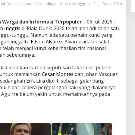
dak Dimainkan pada Pertandingan Mexico vs Inggris di Piala Dunia 2026
ta Warga dan Informasi Terpopuler
– 06 Juli 2026 |
an
Inggris
di Piala Dunia 2026 telah menjadi salah satu
nggu-tunggu. Namun, ada satu pemain kunci yang
gan ini, yaitu
Edson Alvarez
. Alvarez adalah salah
 telah menjadi kunci keberhasilan tim nasional
gan sebelumnya.
ak dimainkan karena keputusan taktis dari pelatih
h untuk memainkan
Cesar Montes
dan Johan Vasquez
, sedangkan
Erik Lira
dipilih sebagai gelandang
 pulih dari cedera pergelangan kaki yang dialaminya
 Aguirre belum yakin untuk memainkannya pada