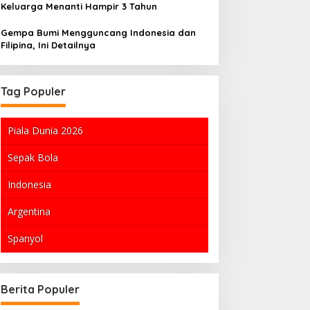
Keluarga Menanti Hampir 3 Tahun
Gempa Bumi Mengguncang Indonesia dan
Filipina, Ini Detailnya
Tag Populer
Piala Dunia 2026
Sepak Bola
Indonesia
Argentina
Spanyol
Columbus Crew Siap Tantang Atlas
Aset dan Ekonomi
di Leagues Cup: Pertarungan
Antara Perampa
Berita Populer
Sengit Sepak Bola Amerika
Pengelolaan