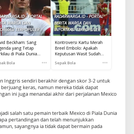
DARWARGA.ID - PORTAL
RADARWARGA.ID - PORTAL
RITA WARGA DAN
BERITA WARGA DAN
FORMASI TERPOPULER
INFORMASI TERPOPULER
vid Beckham: Sang
Kontroversi Kartu Merah
genda yang Tetap
Breel Embolo: Apakah
kilau di Piala Dunia
Keputusan Wasit Sudah
26
Tepat?
•••
•••
pak Bola
Sepak Bola
 Inggris sendiri berakhir dengan skor 3-2 untuk
h berjuang keras, namun mereka tidak dapat
gan ini juga menandai akhir dari perjalanan Mexico
jadi salah satu pemain terbaik Mexico di Piala Dunia
erapa pertandingan dan telah menunjukkan
mun, sayangnya ia tidak dapat bermain pada