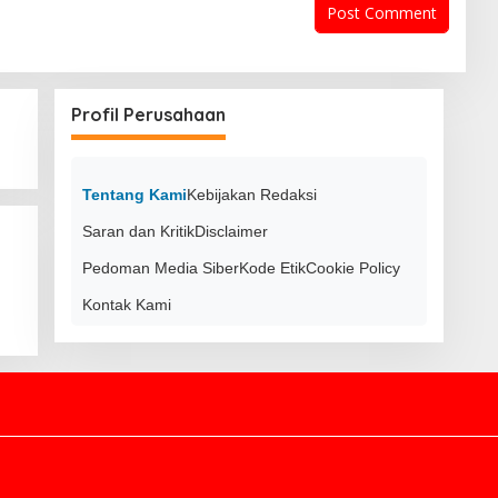
Profil Perusahaan
Tentang Kami
Kebijakan Redaksi
Saran dan Kritik
Disclaimer
Pedoman Media Siber
Kode Etik
Cookie Policy
Kontak Kami