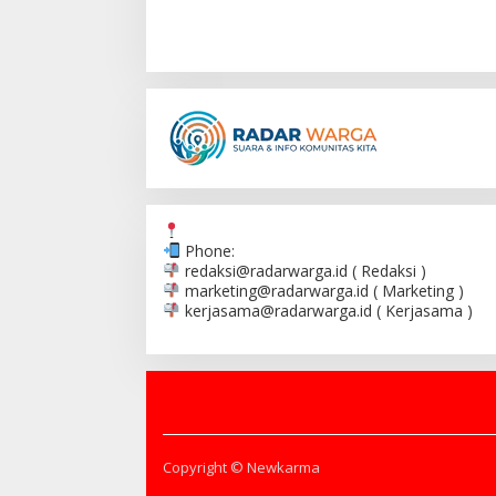
Phone:
redaksi@radarwarga.id
( Redaksi )
marketing@radarwarga.id
( Marketing )
kerjasama@radarwarga.id
( Kerjasama )
Copyright © Newkarma