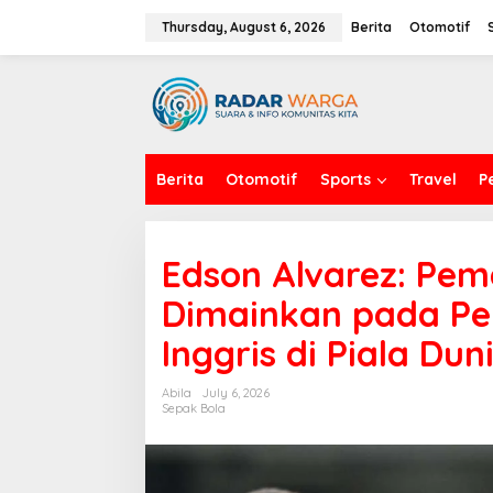
S
k
Thursday, August 6, 2026
Berita
Otomotif
i
p
t
o
c
o
n
Berita
Otomotif
Sports
Travel
P
t
e
n
t
Edson Alvarez: Pem
Dimainkan pada Pe
Inggris di Piala Dun
Abila
July 6, 2026
Sepak Bola