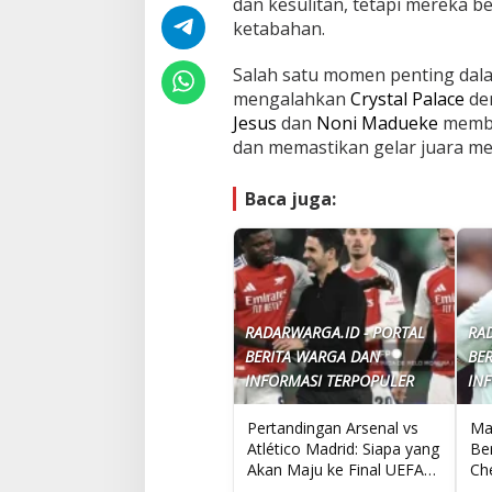
dan kesulitan, tetapi mereka 
ketabahan.
Salah satu momen penting dala
mengalahkan
Crystal Palace
den
Jesus
dan
Noni Madueke
memba
dan memastikan gelar juara me
Baca juga:
RADARWARGA.ID - PORTAL
RA
BERITA WARGA DAN
BE
INFORMASI TERPOPULER
IN
Pertandingan Arsenal vs
Ma
Atlético Madrid: Siapa yang
Be
Akan Maju ke Final UEFA
Ch
Champions League?
Di