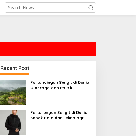
Recent Post
Pertandingan Sengit di Dunia
Olahraga dan Politik:
Tinjauan Terbaru
Pertarungan Sengit di Dunia
Sepak Bola dan Teknologi:
Dari PSG vs Manchester
United hingga Munculnya
Diaman Lab