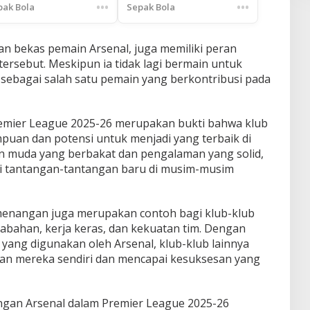
•••
•••
pak Bola
Sepak Bola
ncis Ini?
n bekas pemain Arsenal, juga memiliki peran
tersebut. Meskipun ia tidak lagi bermain untuk
 sebagai salah satu pemain yang berkontribusi pada
mier League 2025-26 merupakan bukti bahwa klub
puan dan potensi untuk menjadi yang terbaik di
n muda yang berbakat dan pengalaman yang solid,
i tantangan-tantangan baru di musim-musim
menangan juga merupakan contoh bagi klub-klub
tabahan, kerja keras, dan kekuatan tim. Dengan
k yang digunakan oleh Arsenal, klub-klub lainnya
n mereka sendiri dan mencapai kesuksesan yang
gan Arsenal dalam Premier League 2025-26