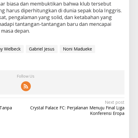
ar biasa dan membuktikan bahwa klub tersebut
 harus diperhitungkan di dunia sepak bola Inggris.
t, pengalaman yang solid, dan ketabahan yang
ghadapi tantangan-tantangan baru dan mencapai
i masa depan.
y Welbeck
Gabriel Jesus
Noni Madueke
Follow Us
Next post
 Tanpa
Crystal Palace FC: Perjalanan Menuju Final Liga
Konferensi Eropa