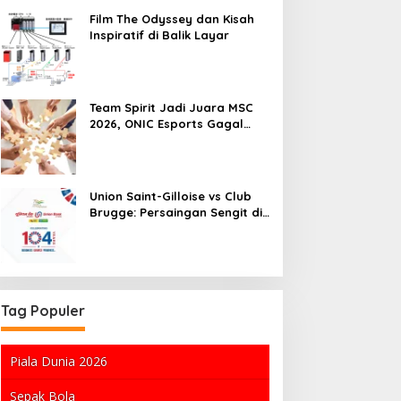
Film The Odyssey dan Kisah
Inspiratif di Balik Layar
Team Spirit Jadi Juara MSC
2026, ONIC Esports Gagal
Membawa Pulang Piala
Union Saint-Gilloise vs Club
Brugge: Persaingan Sengit di
Liga Belgia
Tag Populer
Piala Dunia 2026
Sepak Bola