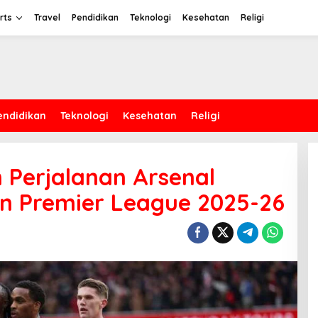
rts
Travel
Pendidikan
Teknologi
Kesehatan
Religi
endidikan
Teknologi
Kesehatan
Religi
 Perjalanan Arsenal
 Premier League 2025-26