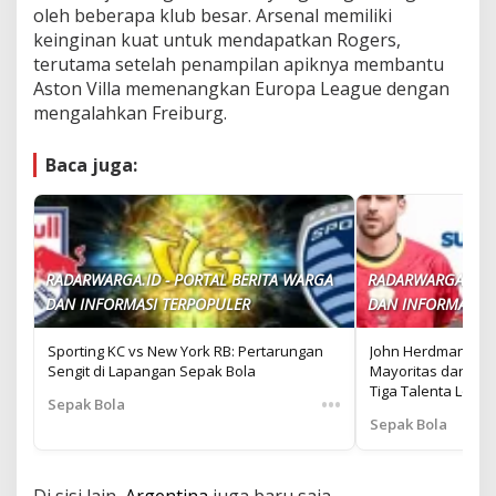
oleh beberapa klub besar. Arsenal memiliki
keinginan kuat untuk mendapatkan Rogers,
terutama setelah penampilan apiknya membantu
Aston Villa memenangkan Europa League dengan
mengalahkan Freiburg.
Baca juga:
RADARWARGA.ID - PORTAL BERITA WARGA
RADARWARGA.ID -
DAN INFORMASI TERPOPULER
DAN INFORMASI T
Sporting KC vs New York RB: Pertarungan
John Herdman sele
Sengit di Lapangan Sepak Bola
Mayoritas dari BR
Tiga Talenta Lokal 
•••
Sepak Bola
Sepak Bola