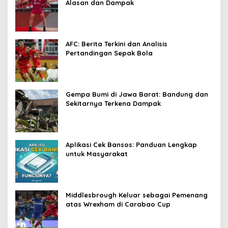
Alasan dan Dampak
AFC: Berita Terkini dan Analisis
Pertandingan Sepak Bola
Gempa Bumi di Jawa Barat: Bandung dan
Sekitarnya Terkena Dampak
Aplikasi Cek Bansos: Panduan Lengkap
untuk Masyarakat
Middlesbrough Keluar sebagai Pemenang
atas Wrexham di Carabao Cup