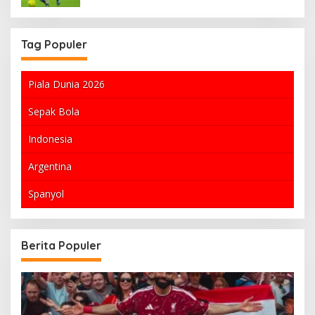
Tag Populer
Piala Dunia 2026
Sepak Bola
Indonesia
Argentina
Spanyol
Berita Populer