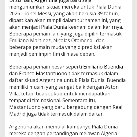
Di sisi lain,
Argentina
juga baru saja
mengumumkan skuad mereka untuk Piala Dunia
2026. Lionel Messi, yang akan berusia 39 tahun,
dipastikan akan tampil dalam turnamen ini, yang
akan menjadi Piala Dunia keenam dalam karirnya.
Beberapa pemain lain yang juga dipilih termasuk
Emiliano Martinez, Nicolas Otamendi, dan
beberapa pemain muda yang diprediksi akan
menjadi pemimpin tim di masa depan.
Beberapa pemain besar seperti
Emiliano Buendia
dan
Franco Mastantuono
tidak termasuk dalam
daftar skuad Argentina untuk Piala Dunia. Buendia
memiliki musim yang sangat baik dengan Aston
Villa, tetapi tidak cukup untuk mendapatkan
tempat di tim nasional. Sementara itu,
Mastantuono yang baru bergabung dengan Real
Madrid juga tidak termasuk dalam daftar.
Argentina akan memulai kampanye Piala Dunia
mereka dengan pertandingan melawan Algeria