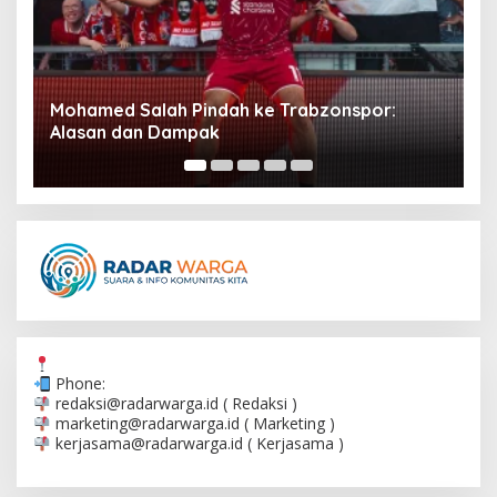
AFC: Berita Terkini dan Analisis Pertandingan
G
Sepak Bola
S
Phone:
redaksi@radarwarga.id
( Redaksi )
marketing@radarwarga.id
( Marketing )
kerjasama@radarwarga.id
( Kerjasama )