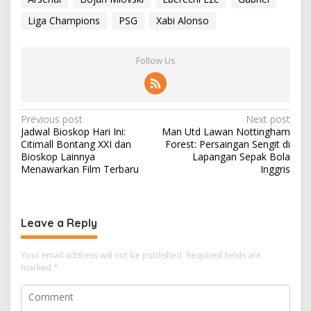
Liga Champions
PSG
Xabi Alonso
Follow Us
P
Previous post
Next post
Jadwal Bioskop Hari Ini:
Man Utd Lawan Nottingham
o
Citimall Bontang XXI dan
Forest: Persaingan Sengit di
s
Bioskop Lainnya
Lapangan Sepak Bola
Menawarkan Film Terbaru
Inggris
t
n
a
Leave a Reply
v
i
Your email address will not be published.
Required fields are
marked
*
g
a