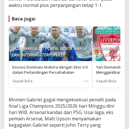
waktu normal plus perpanjangan tetap 1-1.
Baca juga:
RADARWARGA.ID - PORTAL BERITA WARGA
RADARWARGA.ID -
DAN INFORMASI TERPOPULER
DAN INFORMASI T
Kosovo Dominasi Andorra dengan Skor 3-0
Yan Diomande: Pe
dalam Pertandingan Persahabatan
Menggantikan Moh
•••
Sepak Bola
Sepak Bola
Momen Gabriel gagal mengeksekusi penalti pada
final Liga Champions 2025/2026 hari Minggu dini
hari WIB. Arsenal kandas dari PSG. Usai laga, eks
pemain Arsenal, Matt Upson menyamakan
kegagalan Gabriel seperti John Terry yang