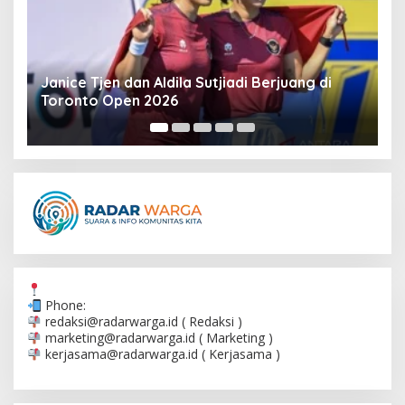
Janice Tjen dan Aldila Sutjiadi Berjuang di
I
Toronto Open 2026
I
Phone:
redaksi@radarwarga.id
( Redaksi )
marketing@radarwarga.id
( Marketing )
kerjasama@radarwarga.id
( Kerjasama )