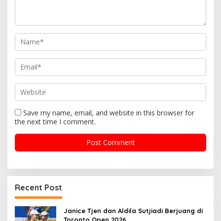
t
i
o
n
Save my name, email, and website in this browser for
the next time I comment.
Recent Post
Janice Tjen dan Aldila Sutjiadi Berjuang di
Toronto Open 2026