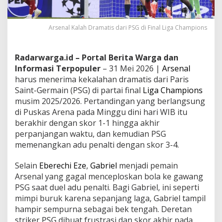
Arsenal Kalah Dramatis dari PSG di Final Liga Champions
Radarwarga.id – Portal Berita Warga dan
Informasi Terpopuler
– 31 Mei 2026 |
Arsenal
harus menerima kekalahan dramatis dari Paris
Saint-Germain (PSG) di partai final
Liga Champions
musim 2025/2026. Pertandingan yang berlangsung
di Puskas Arena pada Minggu dini hari WIB itu
berakhir dengan skor 1-1 hingga akhir
perpanjangan waktu, dan kemudian PSG
memenangkan adu penalti dengan skor 3-4.
Selain
Eberechi Eze
,
Gabriel
menjadi pemain
Arsenal yang gagal menceploskan bola ke gawang
PSG saat duel adu penalti. Bagi Gabriel, ini seperti
mimpi buruk karena sepanjang laga, Gabriel tampil
hampir sempurna sebagai bek tengah. Deretan
striker PSG dibuat frustrasi dan skor akhir pada