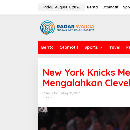
S
k
Friday, August 7, 2026
Berita
Otomotif
Spo
i
p
t
o
c
o
n
Berita
Otomotif
Sports
Travel
P
t
e
n
t
New York Knicks Me
Mengalahkan Clevel
Danendra
May 30, 2026
Sports