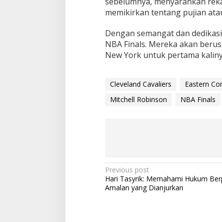
sebelumnya, menyarankan rekan
memikirkan tentang pujian ata
Dengan semangat dan dedikasi 
NBA Finals. Mereka akan beru
New York untuk pertama kaliny
Cleveland Cavaliers
Eastern Con
Mitchell Robinson
NBA Finals
P
Previous post
Hari Tasyrik: Memahami Hukum Ber
o
Amalan yang Dianjurkan
s
t