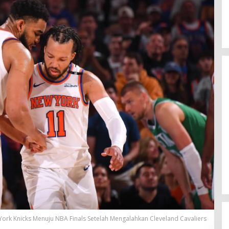
RUU Perampasan Aset: Mengap
Nomenklatur Perlu Dikaji Ulang?
ork Knicks Menuju NBA Finals Setelah Mengalahkan Cleveland Cavaliers