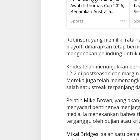
Awal di Thomas Cup 2026,
La
Benamkan Australia
Sen
dengan Skor Telak
•••
Sports
Sp
Robinson, yang memiliki rata-r
playoff, diharapkan tetap berm
mengenakan pelindung untuk me
Knicks telah menunjukkan penin
12-2 di postseason dan margin
Mereka juga telah memenangka
salah satu streak terpanjang d
Pelatih
Mike Brown
, yang akan
menyadari pentingnya menjaga 
media. Ia menekankan bahwa ti
terganggu oleh pujian atau kriti
Mikal Bridges
, salah satu pema