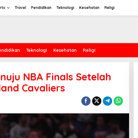
rts
Travel
Pendidikan
Teknologi
Kesehatan
Religi
endidikan
Teknologi
Kesehatan
Religi
nuju NBA Finals Setelah
and Cavaliers