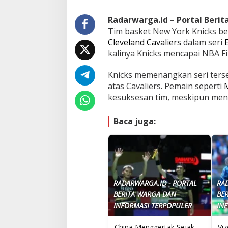
Radarwarga.id – Portal Beri
Tim basket New York Knicks be
Cleveland Cavaliers
dalam seri
kalinya Knicks mencapai NBA Fi
Knicks memenangkan seri ters
atas Cavaliers. Pemain seperti
M
kesuksesan tim, meskipun menga
Baca juga:
RADARWARGA.ID - PORTAL
RA
BERITA WARGA DAN
BE
INFORMASI TERPOPULER
IN
China Menggertak Sejak
Vi