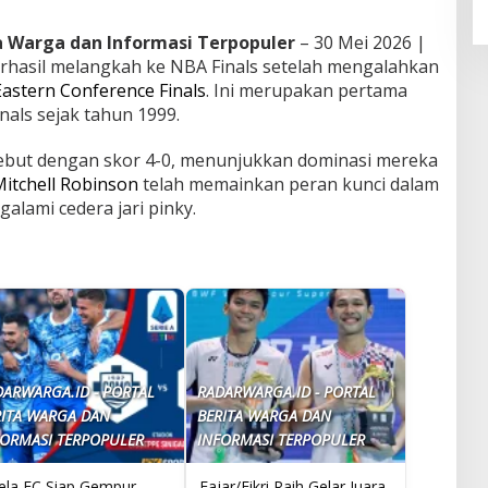
ta Warga dan Informasi Terpopuler
– 30 Mei 2026 |
rhasil melangkah ke NBA Finals setelah mengalahkan
Eastern Conference Finals
. Ini merupakan pertama
nals sejak tahun 1999.
ebut dengan skor 4-0, menunjukkan dominasi mereka
itchell Robinson
telah memainkan peran kunci dalam
lami cedera jari pinky.
DARWARGA.ID - PORTAL
RADARWARGA.ID - PORTAL
RITA WARGA DAN
BERITA WARGA DAN
FORMASI TERPOPULER
INFORMASI TERPOPULER
zela FC Siap Gempur
Fajar/Fikri Raih Gelar Juara