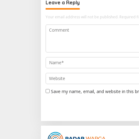
n
Leave a Reply
a
Your email address will not be published.
Required f
v
i
g
a
t
i
o
n
Save my name, email, and website in this b