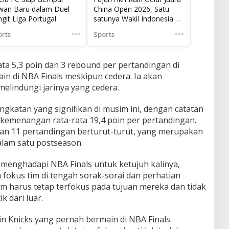
wan Baru dalam Duel
China Open 2026, Satu-
git Liga Portugal
satunya Wakil Indonesia di
Super 1000
•••
•••
orts
Sports
ata 5,3 poin dan 3 rebound per pertandingan di
ain di NBA Finals meskipun cedera. Ia akan
lindungi jarinya yang cedera.
gkatan yang signifikan di musim ini, dengan catatan
 kemenangan rata-rata 19,4 poin per pertandingan.
n 11 pertandingan berturut-turut, yang merupakan
alam satu postseason.
 menghadapi NBA Finals untuk ketujuh kalinya,
fokus tim di tengah sorak-sorai dan perhatian
m harus tetap terfokus pada tujuan mereka dan tidak
k dari luar.
in Knicks yang pernah bermain di NBA Finals