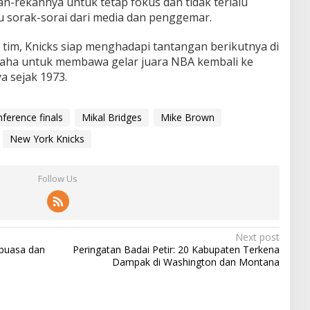
-rekannya untuk tetap fokus dan tidak terlalu
u sorak-sorai dari media dan penggemar.
tim, Knicks siap menghadapi tantangan berikutnya di
saha untuk membawa gelar juara NBA kembali ke
a sejak 1973.
ference finals
Mikal Bridges
Mike Brown
New York Knicks
Follow Us
Next post
puasa dan
Peringatan Badai Petir: 20 Kabupaten Terkena
Dampak di Washington dan Montana