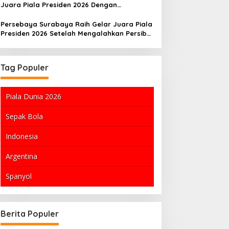
Juara Piala Presiden 2026 Dengan
Kemenangan Dramatis
Persebaya Surabaya Raih Gelar Juara Piala
Presiden 2026 Setelah Mengalahkan Persib
Bandung
Tag Populer
Piala Dunia 2026
Sepak Bola
Indonesia
Argentina
Spanyol
a
Maksimalkan Ibadah di Hari Jumat
Piala Presid
dengan Shalat Tahajud dan Zikir
Bandung vs 
Berita Populer
Siap Sambut