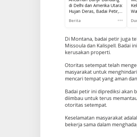
di Delhi dan Amerika Utara:
Ke
Hujan Deras, Badai Petir,
Wa
dan Risiko Besar
Ku
•••
Berita
Du
Rub
Di Montana, badai petir juga t
Missoula dan Kalispell. Badai 
kerusakan properti.
Otoritas setempat telah menge
masyarakat untuk menghindari 
mencari tempat yang aman dan m
Badai petir ini diprediksi aka
diimbau untuk terus memantau 
otoritas setempat.
Keselamatan masyarakat adalah
bekerja sama dalam menghadapi 