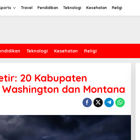
Sports
Travel
Pendidikan
Teknologi
Kesehatan
Religi
endidikan
Teknologi
Kesehatan
Religi
etir: 20 Kabupaten
 Washington dan Montana