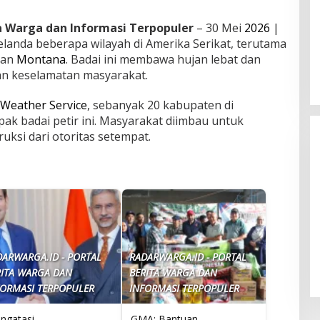
ta Warga dan Informasi Terpopuler
– 30 Mei
2026
|
landa beberapa wilayah di Amerika Serikat, terutama
an
Montana
. Badai ini membawa hujan lebat dan
n keselamatan masyarakat.
 Weather Service
, sebanyak 20 kabupaten di
ak badai petir ini. Masyarakat diimbau untuk
ruksi dari otoritas setempat.
Kebakaran Hebat Melanda
Gedung Bapenda DKI Jakarta,
DARWARGA.ID - PORTAL
RADARWARGA.ID - PORTAL
Pemadaman Diperluas
RITA WARGA DAN
BERITA WARGA DAN
FORMASI TERPOPULER
INFORMASI TERPOPULER
ngatasi
GMA: Bantuan