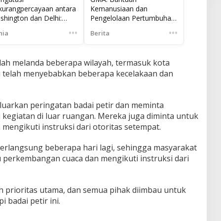
kurangpercayaan antara
Kemanusiaan dan
shington dan Delhi:
Pengelolaan Pertumbuhan
njungan Resmi Marco
di Tengah Bencana
•••
•••
nia
Berita
io ke India
elah melanda beberapa wilayah, termasuk kota
ini telah menyebabkan beberapa kecelakaan dan
luarkan peringatan badai petir dan meminta
kegiatan di luar ruangan. Mereka juga diminta untuk
engikuti instruksi dari otoritas setempat.
n berlangsung beberapa hari lagi, sehingga masyarakat
perkembangan cuaca dan mengikuti instruksi dari
 prioritas utama, dan semua pihak diimbau untuk
badai petir ini.