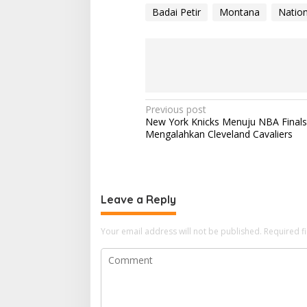
Badai Petir
Montana
Nation
P
Previous post
New York Knicks Menuju NBA Finals
o
Mengalahkan Cleveland Cavaliers
s
t
n
Leave a Reply
a
v
Your email address will not be published.
Required f
i
g
a
t