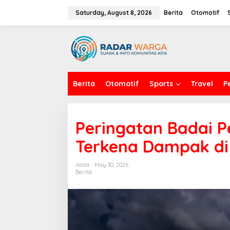
S
k
Saturday, August 8, 2026
Berita
Otomotif
i
p
t
o
c
o
n
Berita
Otomotif
Sports
Travel
P
t
e
n
t
Peringatan Badai P
Terkena Dampak di
Abila
May 30, 2026
Berita