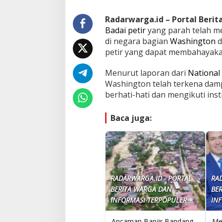
Radarwarga.id – Portal Beri
Badai petir
yang parah telah me
di negara bagian
Washington
d
petir yang dapat membahayaka
Menurut laporan dari
National
Washington telah terkena damp
berhati-hati dan mengikuti inst
Baca juga:
RADARWARGA.ID - PORTAL
RA
BERITA WARGA DAN
BE
INFORMASI TERPOPULER
IN
Ancaman Banjir Bandang
Me